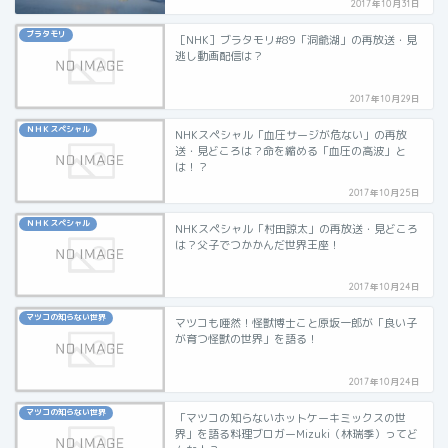
2017年10月31日
ブラタモリ
［NHK］ブラタモリ#89「洞爺湖」の再放送・見
逃し動画配信は？
2017年10月29日
ＮＨＫスペシャル
NHKスペシャル「血圧サージが危ない」の再放
送・見どころは？命を縮める「血圧の高波」と
は！？
2017年10月25日
ＮＨＫスペシャル
NHKスペシャル「村田諒太」の再放送・見どころ
は？父子でつかかんだ世界王座！
2017年10月24日
マツコの知らない世界
マツコも唖然！怪獣博士こと原坂一郎が「良い子
が育つ怪獣の世界」を語る！
2017年10月24日
マツコの知らない世界
「マツコの知らないホットケーキミックスの世
界」を語る料理ブロガーMizuki（林瑞季）ってど