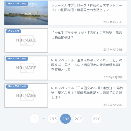
ＮＨＫスペシャル
シリーズ人体プロローグ「神秘の巨大ネットワー
ク」の動画配信！臓器同士の会話とは？
2017年9月25日
ブラタモリ
［NHK］ブラタモリ#85「高知」の再放送・見逃
し動画配信は？
2017年9月24日
ＮＨＫスペシャル
NHKスペシャル「亜由未が教えてくれたこと」の
再放送・見どころは？相模原市の障害者殺傷事件
を契機として！
2017年9月21日
ＮＨＫスペシャル
NHKスペシャル「日中国交45年目の秘史」の再放
送・見どころは？胡耀邦総書記と山崎豊子の会談
とは？
2017年9月20日
...
...
1
285
286
287
290