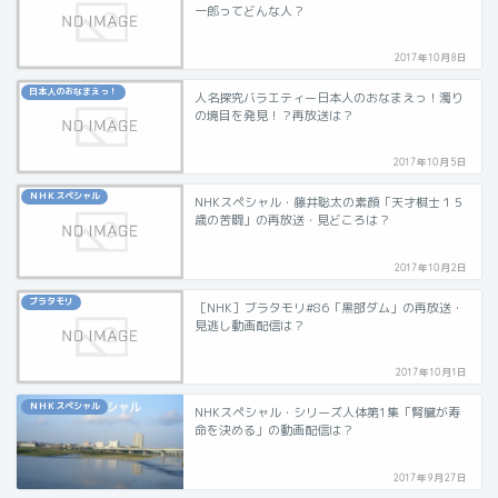
一郎ってどんな人？
2017年10月8日
日本人のおなまえっ！
人名探究バラエティー日本人のおなまえっ！濁り
の境目を発見！？再放送は？
2017年10月5日
ＮＨＫスペシャル
NHKスペシャル・藤井聡太の素顔「天才棋士１５
歳の苦闘」の再放送・見どころは？
2017年10月2日
ブラタモリ
［NHK］ブラタモリ#86「黒部ダム」の再放送・
見逃し動画配信は？
2017年10月1日
ＮＨＫスペシャル
NHKスペシャル・シリーズ人体第1集「腎臓が寿
命を決める」の動画配信は？
2017年9月27日