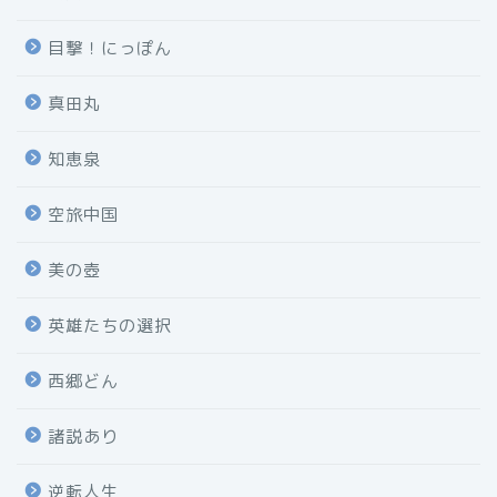
目撃！にっぽん
真田丸
知恵泉
空旅中国
美の壺
英雄たちの選択
西郷どん
諸説あり
逆転人生