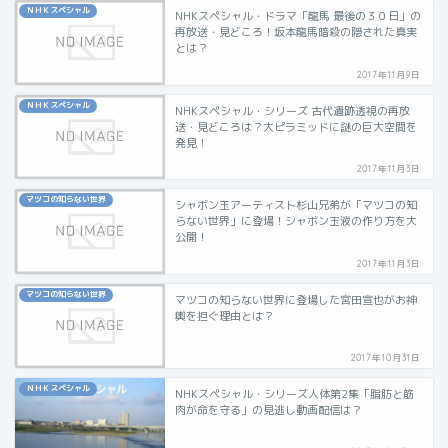
ＮＨＫスペシャル
NHKスペシャル・ドラマ「龍馬 最後の３０日」の
再放送・見どころ！坂本龍馬暗殺の隠された真実
とは？
2017年11月9日
ＮＨＫスペシャル
NHKスペシャル・シリーズ 古代遺跡透視の再放
送・見どころは？大ピラミッドに謎の巨大空間を
発見！
2017年11月3日
マツコの知らない世界
シャボン玉アーティスト杉山兄弟が「マツコの知
らない世界」に登場！シャボン玉液の作り方を大
公開！
2017年11月3日
マツコの知らない世界
マツコの知らない世界に登場した宮田宣也がお神
輿を担ぐ理由とは？
2017年10月31日
ＮＨＫスペシャル
NHKスペシャル・シリーズ人体第2集「脂肪と筋
肉が命を守る」の見逃し動画配信は？