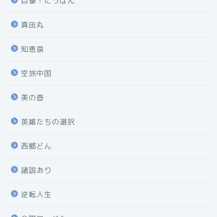
目撃！にっぽん
真田丸
知恵泉
空旅中国
美の壺
英雄たちの選択
西郷どん
諸説あり
逆転人生