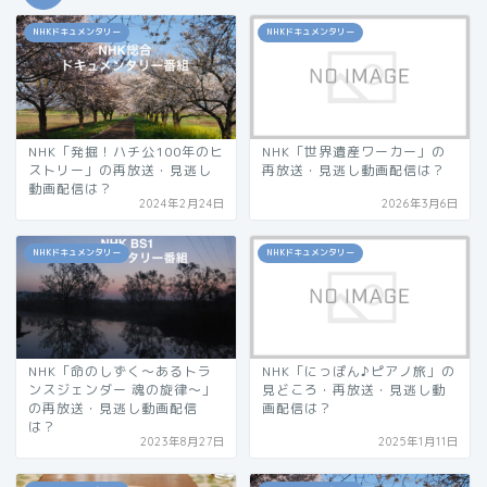
NHKドキュメンタリー
NHKドキュメンタリー
NHK「発掘！ハチ公100年のヒ
NHK「世界遺産ワーカー」の
ストリー」の再放送・見逃し
再放送・見逃し動画配信は？
動画配信は？
2024年2月24日
2026年3月6日
NHKドキュメンタリー
NHKドキュメンタリー
NHK「命のしずく～あるトラ
NHK「にっぽん♪ピアノ旅」の
ンスジェンダー 魂の旋律～」
見どころ・再放送・見逃し動
の再放送・見逃し動画配信
画配信は？
は？
2023年8月27日
2025年1月11日