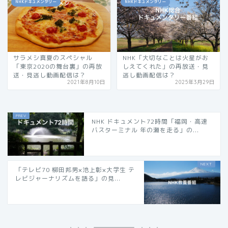
NHKドキュメンタリー
NHKドキュメンタリー
サラメシ真夏のスペシャル
NHK「大切なことは火星がお
「東京2020の舞台裏」の再放
しえてくれた」の再放送・見
送・見逃し動画配信は？
逃し動画配信は？
2021年8月10日
2025年3月29日
NHK ドキュメント72時間「福岡・高速
バスターミナル 年の瀬を走る」の...
「テレビ70 柳田邦男×池上彰×大学生 テ
レビジャーナリズムを語る」の見...