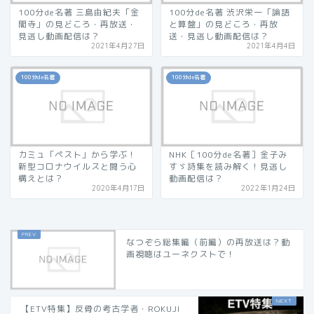
100分de名著 三島由紀夫「金
100分de名著 渋沢栄一「論語
閣寺」の見どころ・再放送・
と算盤」の見どころ・再放
見逃し動画配信は？
送・見逃し動画配信は？
2021年4月27日
2021年4月4日
100分de名著
100分de名著
カミュ「ペスト」から学ぶ！
NHK［100分de名著］金子み
新型コロナウイルスと闘う心
すゞ詩集を読み解く！見逃し
構えとは？
動画配信は？
2020年4月17日
2022年1月24日
なつぞら総集編（前編）の再放送は？動
画視聴はユーネクストで！
【ETV特集】反骨の考古学者・ROKUJI