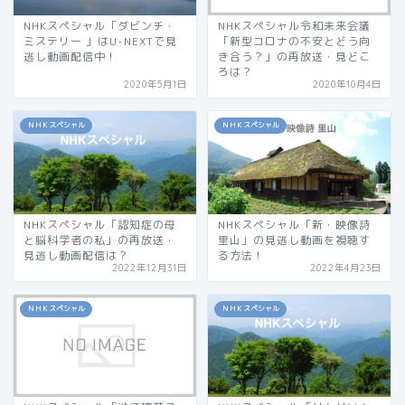
NHKスペシャル「ダビンチ・
NHKスペシャル令和未来会議
ミステリー 」はU-NEXTで見
「新型コロナの不安とどう向
逃し動画配信中！
き合う？」の再放送・見どこ
ろは？
2020年5月1日
2020年10月4日
ＮＨＫスペシャル
ＮＨＫスペシャル
NHKスペシャル「認知症の母
NHKスペシャル「新・映像詩
と脳科学者の私」の再放送・
里山」の見逃し動画を視聴す
見逃し動画配信は？
る方法！
2022年12月31日
2022年4月23日
ＮＨＫスペシャル
ＮＨＫスペシャル