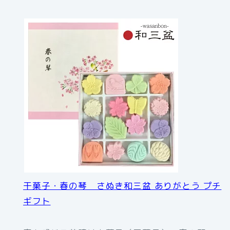
干菓子・春の琴 さぬき和三盆 ありがとう プチ
ギフト