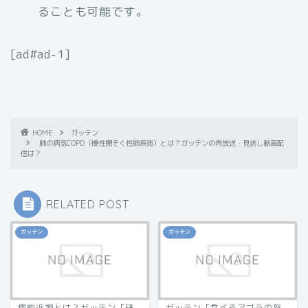
ることも可能です。
[ad#ad-1]
HOME
ガッテン
肺の病気COPD（慢性閉そく性肺疾患）とは？ガッテンの再放送・見逃し動画配
信は？
RELATED POST
ガッテン
ガッテン
病的近視とは？ガッテン「研
ガッテン「食べるアブラの新