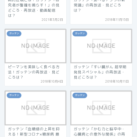
究者が警鐘を鳴らす！」の見
常識」の再放送・見どころ
どころ・再放送・動画配信
は？
は？
2021年3月2日
2018年11月15日
ガッテン
ガッテン
ピーマンを美味しく食べる方
ガッテン「すい臓がん 超早期
法！ガッテンの再放送・見ど
発見スペシャル」の再放送・
ころは？
見どころは？
2018年10月4日
2018年10月11日
ガッテン
ガッテン
ガッテン「血糖値の上昇を抑
ガッテン「かむ力と脳卒中・
える！新型コロナ×糖尿病 最
心臓病との意外な関係」の再