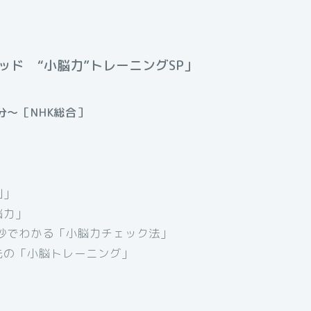
ド “小脳力”トレーニングSP」
分～［NHK総合］
倒」
脳力」
秒でわかる「小脳力チェック法」
先の「小脳トレーニング」