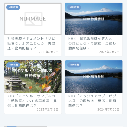
NHK教養
NHK教養
社会実験ドキュメント「サビ
NHK「眠れぬ夜はAIさんと」
抜きで。」の見どころ・再放
の見どころ・再放送・見逃し
送・動画配信は？
動画配信は？
2021年7月9日
2025年2月7日
NHK教養
NHK教養
NHK「マイケル・サンデルの
NHK「マッシュアップ・ビジ
白熱教室2023」の再放送・見
ネス」の再放送・見逃し動画
逃し動画配信は？
配信は？
2023年2月18日
2024年7月20日