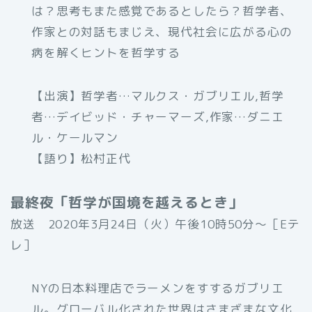
は？思考もまた感覚であるとしたら？哲学者、
作家との対話もまじえ、現代社会に広がる心の
病を解くヒントを哲学する
【出演】哲学者…マルクス・ガブリエル,哲学
者…デイビッド・チャーマーズ,作家…ダニエ
ル・ケールマン
【語り】松村正代
最終夜「哲学が国境を越えるとき」
放送 2020年3月24日（火）午後10時50分〜［Eテ
レ］
NYの日本料理店でラーメンをすするガブリエ
ル。グローバル化された世界はさまざまな文化