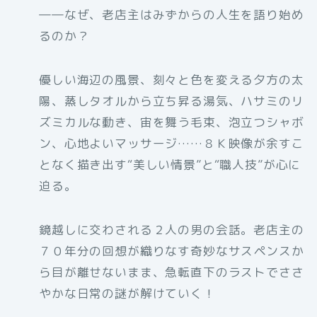
――なぜ、老店主はみずからの人生を語り始め
るのか？
優しい海辺の風景、刻々と色を変える夕方の太
陽、蒸しタオルから立ち昇る湯気、ハサミのリ
ズミカルな動き、宙を舞う毛束、泡立つシャボ
ン、心地よいマッサージ……８Ｋ映像が余すこ
となく描き出す“美しい情景”と“職人技”が心に
迫る。
鏡越しに交わされる２人の男の会話。老店主の
７０年分の回想が織りなす奇妙なサスペンスか
ら目が離せないまま、急転直下のラストでささ
やかな日常の謎が解けていく！