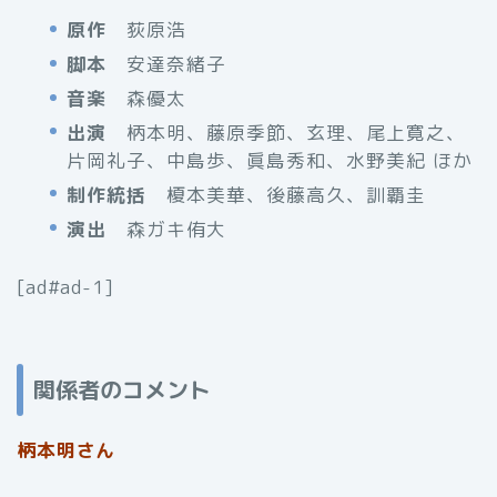
原作
荻原浩
脚本
安達奈緒子
音楽
森優太
出演
柄本明、藤原季節、玄理、尾上寛之、
片岡礼子、中島歩、眞島秀和、水野美紀 ほか
制作統括
榎本美華、後藤高久、訓覇圭
演出
森ガキ侑大
[ad#ad-1]
関係者のコメント
柄本明さん