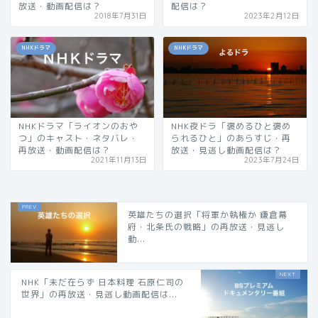
放送・動画配信は？
配信は？
2018年7月31日
2023年2月12日
NHKドラマ
NHKドラマ
NHKドラマ「ライオンのおや
NHK夜ドラ「褒めるひと褒め
つ」のキャスト・ネタバレ・
られるひと」のあらすじ・再
再放送・動画配信は？
放送・見逃し動画配信は？
2021年11月13日
2023年7月24日
英雄たちの選択「将軍か執権か 鎌倉幕
府・北条氏の戦略」の再放送・見逃し
動...
NHK「未だ在らず 日本料理 石原仁司の
世界」の再放送・見逃し動画配信は...