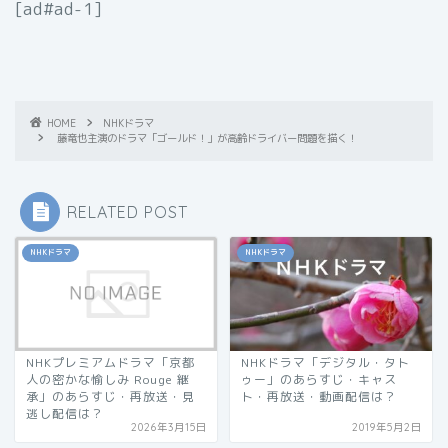
[ad#ad-1]
HOME
NHKドラマ
藤竜也主演のドラマ「ゴールド！」が高齢ドライバー問題を描く！
RELATED POST
NHKドラマ
NHKドラマ
NHKプレミアムドラマ「京都
NHKドラマ「デジタル・タト
人の密かな愉しみ Rouge 継
ゥー」のあらすじ・キャス
承」のあらすじ・再放送・見
ト・再放送・動画配信は？
逃し配信は？
2026年3月15日
2019年5月2日