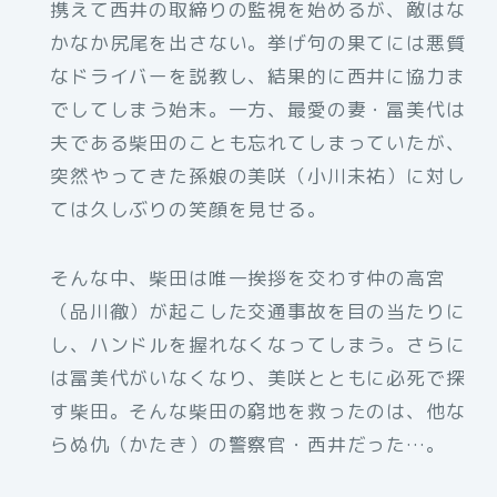
携えて西井の取締りの監視を始めるが、敵はな
かなか尻尾を出さない。挙げ句の果てには悪質
なドライバーを説教し、結果的に西井に協力ま
でしてしまう始末。一方、最愛の妻・冨美代は
夫である柴田のことも忘れてしまっていたが、
突然やってきた孫娘の美咲（小川未祐）に対し
ては久しぶりの笑顔を見せる。
そんな中、柴田は唯一挨拶を交わす仲の高宮
（品川徹）が起こした交通事故を目の当たりに
し、ハンドルを握れなくなってしまう。さらに
は冨美代がいなくなり、美咲とともに必死で探
す柴田。そんな柴田の窮地を救ったのは、他な
らぬ仇（かたき）の警察官・西井だった…。