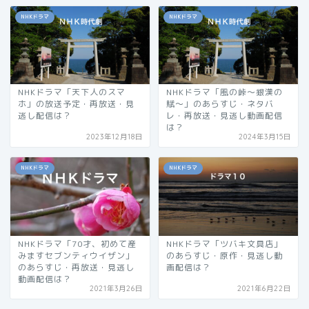
NHKドラマ
NHKドラマ
NHKドラマ「天下人のスマ
NHKドラマ「風の峠～銀漢の
ホ」の放送予定・再放送・見
賦～」のあらすじ・ネタバ
逃し配信は？
レ・再放送・見逃し動画配信
は？
2023年12月18日
2024年3月15日
NHKドラマ
NHKドラマ
NHKドラマ「70才、初めて産
NHKドラマ「ツバキ文具店」
みますセブンティウイザン」
のあらすじ・原作・見逃し動
のあらすじ・再放送・見逃し
画配信は？
動画配信は？
2021年3月26日
2021年6月22日