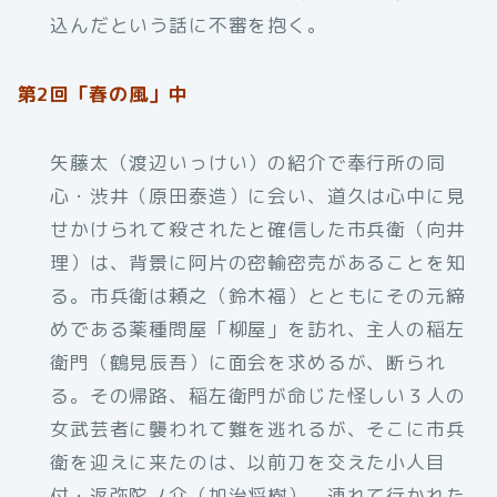
込んだという話に不審を抱く。
第2回「春の風」中
矢藤太（渡辺いっけい）の紹介で奉行所の同
心・渋井（原田泰造）に会い、道久は心中に見
せかけられて殺されたと確信した市兵衛（向井
理）は、背景に阿片の密輸密売があることを知
る。市兵衛は頼之（鈴木福）とともにその元締
めである薬種問屋「柳屋」を訪れ、主人の稲左
衛門（鶴見辰吾）に面会を求めるが、断られ
る。その帰路、稲左衛門が命じた怪しい３人の
女武芸者に襲われて難を逃れるが、そこに市兵
衛を迎えに来たのは、以前刀を交えた小人目
付・返弥陀ノ介（加治将樹）。連れて行かれた