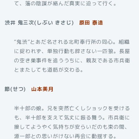
て、藩の陰謀が絡んだ真実に迫って行く。
渋井 鬼三次(しぶい きさじ)
原田 泰造
“鬼渋”とあだ名される北町奉行所の同心。組織
に捉われず、単独行動も辞さない一匹狼。長屋
の空き巣事件を追ううちに、親友である市兵衛
とまたしても道筋が交わる。
節(せつ)
山本美月
半十郎の娘。兄を突然亡くしショックを受ける
も、半十郎を支えて気丈に振る舞う。市兵衛に
接してようやく気持ちが安らいだのも束の間、
源一郎との思いがけない再会に動揺する。