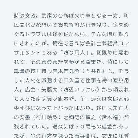
時は文政。武家の台所は火の車となる一方、町
民文化が花開いて貨幣経済が行き渡り、金をめ
ぐるトラブルは後を絶たない。そんな時に頼り
にされたのが、現在で言えば会計士兼経営コン
サルタントである「渡り用人」。期限毎に雇わ
れて、その家の家計を預かる職業だ。侍にして
算盤の技も持つ唐木市兵衛（向井理）も、そう
した人材を派遣する口入屋で仕事を待つ渡り用
人。店主・矢藤太（渡辺いっけい）から頼まれ
て入った家は貧乏旗本で、主・道久は女郎と心
中死体になって上がったばかり。後には未亡人
の安曇（村川絵梨）と嫡男の頼之（鈴木福）が
残されていた。道久には５０両もの借金があっ
たが、金の行方を探った市兵衛は、女郎に注ぎ