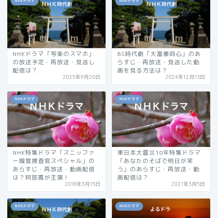
NHKドラマ
NHKドラマ
NHKドラマ「写楽のスマホ」
BS時代劇「大富豪同心」のあ
の放送予定・再放送・見逃し
らすじ・再放送・見逃した動
配信は？
画を見る方法は？
2025年9月20日
2024年12月13日
NHKドラマ
NHKドラマ
NHK特集ドラマ「スニッファ
東日本大震災10年特集ドラマ
ー嗅覚捜査官スペシャル」の
「あなたのそばで明日が笑
あらすじ・再放送・動画配信
う」のあらすじ・再放送・動
は？阿部寛が主演！
画配信は？
2018年3月15日
2021年3月5日
NHKドラマ
NHKドラマ