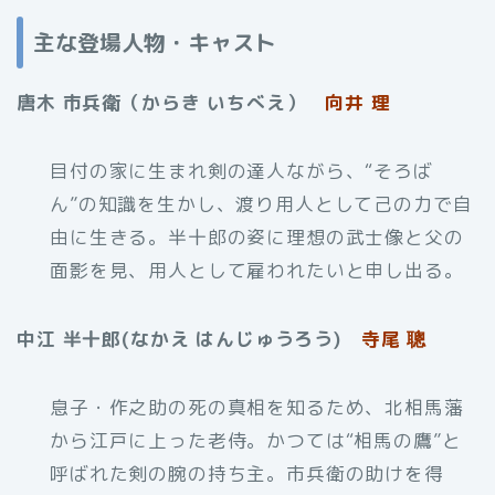
主な登場人物・キャスト
唐木 市兵衛（からき いちべえ）
向井 理
目付の家に生まれ剣の達人ながら、“そろば
ん”の知識を生かし、渡り用人として己の力で自
由に生きる。半十郎の姿に理想の武士像と父の
面影を見、用人として雇われたいと申し出る。
中江 半十郎(なかえ はんじゅうろう)
寺尾 聰
息子・作之助の死の真相を知るため、北相馬藩
から江戸に上った老侍。かつては“相馬の鷹”と
呼ばれた剣の腕の持ち主。市兵衛の助けを得