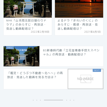
NHK「山本周五郎日替わりド
よるドラ「きれいのくに」の
ラマ」のあらすじ・再放送・
あらすじ・感想・再放送・見
見逃し動画配信は？
逃し動画配信は？
2022年2月18日
2021年6月1日
BS新春時代劇「立花登青春手控えスペシ
ャル」の再放送・動画配信は？
「鑑定！どうぶつ不動産〜北へ〜」の再
放送・見逃した動画を見る方法は？