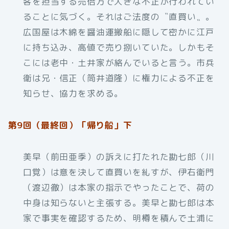
客を担当する売倍方で大きな不正が行われてい
ることに気づく。それはご法度の〝直買い〟。
広国屋は木綿を醤油運搬船に隠して密かに江戸
に持ち込み、高値で売り捌いていた。しかもそ
こには老中・土井家が絡んでいると言う。市兵
衛は兄・信正（筒井道隆）に権力による不正を
知らせ、協力を求める。
第9回（最終回）「帰り船」下
美早（前田亜季）の訴えに打たれた勘七郎（川
口覚）は意を決して直買いを糺すが、伊右衛門
（渡辺徹）は本家の指示でやったことで、荷の
中身は知らないと主張する。美早と勘七郎は本
家で事実を確認するため、明樽を積んで土浦に