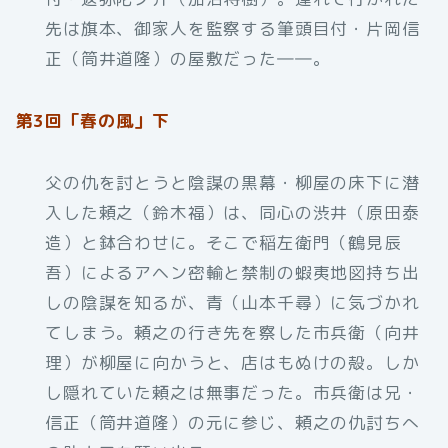
先は旗本、御家人を監察する筆頭目付・片岡信
正（筒井道隆）の屋敷だった――。
第3回「春の風」下
父の仇を討とうと陰謀の黒幕・柳屋の床下に潜
入した頼之（鈴木福）は、同心の渋井（原田泰
造）と鉢合わせに。そこで稲左衛門（鶴見辰
吾）によるアヘン密輸と禁制の蝦夷地図持ち出
しの陰謀を知るが、青（山本千尋）に気づかれ
てしまう。頼之の行き先を察した市兵衛（向井
理）が柳屋に向かうと、店はもぬけの殻。しか
し隠れていた頼之は無事だった。市兵衛は兄・
信正（筒井道隆）の元に参じ、頼之の仇討ちへ