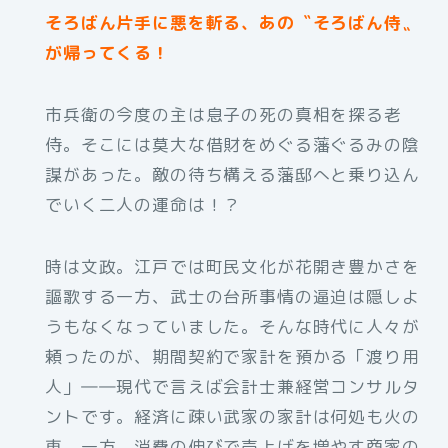
そろばん片手に悪を斬る、あの〝そろばん侍〟
が帰ってくる！
市兵衛の今度の主は息子の死の真相を探る老
侍。そこには莫大な借財をめぐる藩ぐるみの陰
謀があった。敵の待ち構える藩邸へと乗り込ん
でいく二人の運命は！？
時は文政。江戸では町民文化が花開き豊かさを
謳歌する一方、武士の台所事情の逼迫は隠しよ
うもなくなっていました。そんな時代に人々が
頼ったのが、期間契約で家計を預かる「渡り用
人」――現代で言えば会計士兼経営コンサルタ
ントです。経済に疎い武家の家計は何処も火の
車。一方、消費の伸びで売上げを増やす商家の