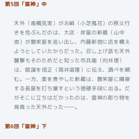
第5回「雷神」中
天外（高橋克実）がお絹（小芝風花）の秩父行
きを危ぶんだのは、大店・岸屋の新蔵（山中
崇）が磐栄屋を追い出し、内藤新宿に店を構え
ようとしていたからだった。召し上げ話も天外
襲撃もそのためだと知った市兵衛（向井理）
は、陰謀を信正（筒井道隆）に伝え、調べを頼
む。一方、業を煮やした新蔵は、磐栄屋に隣接
する長屋を打ち壊すという強硬手段に出る。だ
がそこに立ちはだかったのは、雷神の彫り物を
背負った天外だった――。
第6回「雷神」下