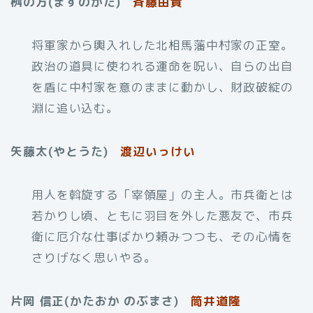
桝の方(ますのかた)
斉藤由貴
将軍家から輿入れした北相馬藩中村家の正室。
政治の道具に使われる運命を呪い、自らの出自
を盾に中村家を意のままに動かし、財政破綻の
淵に追い込む。
矢藤太(やとうた)
渡辺いっけい
用人を斡旋する「宰領屋」の主人。市兵衛とは
若かりし頃、ともに羽目を外した悪友で、市兵
衛に厄介な仕事ばかり頼みつつも、その心情を
さりげなく思いやる。
片岡 信正(かたおか のぶまさ)
筒井道隆