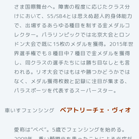
さま国際舞台へ。障害の程度に応じたクラス分
けにおいて、S5/SB4とは思えぬ超人的身体能力
で、出場するあらゆる種目を制する金メダルコ
レクター。パラリンピックでは北京大会とロン
ドン大会で既に15枚のメダルを獲得。2015年世
界選手権でも８種目中７種目で金メダルを獲得
し、同クラスの選手たちには勝ち目なしとも言
われる。リオ大会ではもはや勝つかどうかでは
なく、メダル獲得枚数と記録に注目が集まる、
パラスポーツを代表するスーパースター。
ベアトリーチェ・ヴィオ
車いすフェンシング
愛称は“ベベ”。5歳でフェンシングを始める。
2008年、重い髄膜炎を患ったことによる炎症が