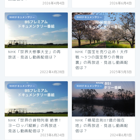
2026年4月4日
2026年6月4日
NHKドキュメンタリー
NHKドキュメンタリー
NHK「世界大惨事大全」の再
NHK「国宝を売り込め！大作
放送・見逃し動画配信は？
戦 〜3つの国宝祭りの舞台
裏」の再放送・見逃し動画配
信は？
2022年4月28日
2025年5月3日
NHKドキュメンタリー
NHKドキュメンタリー
NHK「世界の貨物列車 絶景！
NHK「横尾忠則87歳の現在
ヨーロッパ縦断」の再放送・
地」の再放送・見逃し動画配
見逃し動画配信は？
信は？
2023年6月24日
2024年6月1日