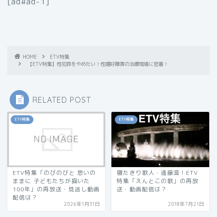
[ad#ad-1]
HOME
ETV特集
【ETV特集】性犯罪をやめたい！性嗜好障害の治療現場に密着！
RELATED POST
ETV特集
ETV特集
ETV特集「のびのびと 思いの
寝たきり歌人・遠藤滋！ETV
ままに 子どもたちが描いた
特集「えんとこの歌」の再放
100年」の再放送・見逃し動画
送・動画配信は？
配信は？
2026年1月31日
2018年7月21日