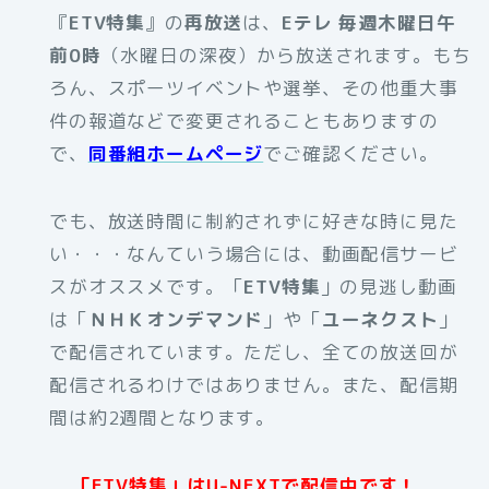
『
ETV特集
』の
再放送
は、
Eテレ 毎週木曜日午
前0時
（水曜日の深夜）から放送されます。もち
ろん、スポーツイベントや選挙、その他重大事
件の報道などで変更されることもありますの
で、
同番組ホームページ
でご確認ください。
でも、放送時間に制約されずに好きな時に見た
い・・・なんていう場合には、動画配信サービ
スがオススメです。
「
ETV特集
」の見逃し動画
は「
ＮＨＫオンデマンド
」や「
ユーネクスト
」
で配信されています。ただし、全ての放送回が
配信されるわけではありません。また、配信期
間は約2週間となります。
「ETV特集」はU-NEXTで配信中です！