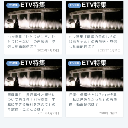
ETV特集
ETV特集
ETV特集「ひとりだけど、ひ
ETV特集「間垣の里のしさの
とりじゃない」の再放送・見
ばあちゃん」の再放送・見逃
逃し動画配信は？
し動画配信は？
2023年4月15日
2025年10月11日
ETV特集
ETV特集
恵庭事件・長沼事件と憲法に
旧優生保護法とは？ETV特集
ついて考える！ETV特集「平
「私は産みたかった」の再放
和に生きる権利を求めて」の
送・動画配信は？
再放送・見どころは？
2018年4月21日
2018年7月21日