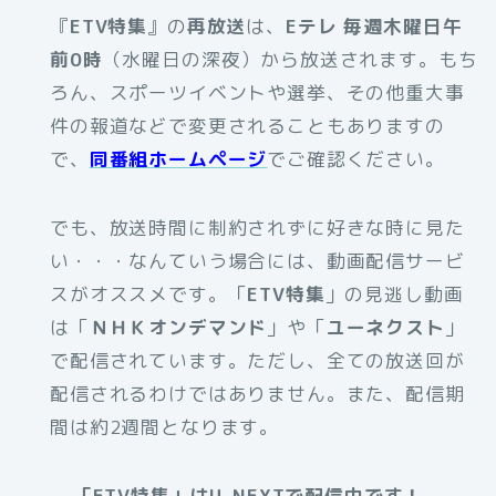
『
ETV特集
』の
再放送
は、
Eテレ 毎週木曜日午
前0時
（水曜日の深夜）から放送されます。もち
ろん、スポーツイベントや選挙、その他重大事
件の報道などで変更されることもありますの
で、
同番組ホームページ
でご確認ください。
でも、放送時間に制約されずに好きな時に見た
い・・・なんていう場合には、動画配信サービ
スがオススメです。
「
ETV特集
」の見逃し動画
は「
ＮＨＫオンデマンド
」や「
ユーネクスト
」
で配信されています。ただし、全ての放送回が
配信されるわけではありません。また、配信期
間は約2週間となります。
「ETV特集」はU-NEXTで配信中です！