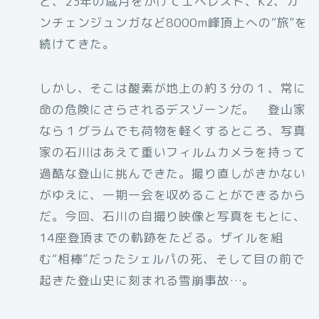
と、23年の歳月をかけてエベレスト、K2、カ
ンチェンジュンガなど8000m峰頂上への“旅”を
続けてきた。
しかし、そこは酸素が地上の約３分の１、常に
命の危険にさらされるデスゾーンだ。 登山家
なら１グラムでも荷物を軽くするところ、写真
家の石川はあえて重いフィルムカメラを持って
過酷な登山に挑んできた。撮り直しがきかない
がゆえに、一期一会を収めることができるから
だ。今回、石川の自撮り映像と写真をもとに、
14座登頂までの軌跡をたどる。ザイルを組
む“相棒”だったシェルパの死、そして目の前で
起きた登山史に刻まれる雪崩事故…。