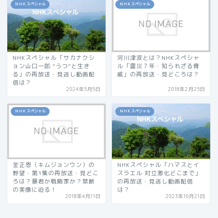
ＮＨＫスペシャル
ＮＨＫスペシャル
NHKスペシャル「サカナクシ
河川津波とは？NHKスペシャ
ョン山口一郎 “うつ”と生き
ル「震災７年・知られざる脅
る」の再放送・見逃し動画配
威」の再放送・見どころは？
信は？
2024年5月5日
2018年2月25日
ＮＨＫスペシャル
ＮＨＫスペシャル
金正恩（キムジョンウン）の
NHKスペシャル「ハマスとイ
野望・第1集の再放送・見どこ
スラエル 対立激化どこまで」
ろは？暴君か戦略家か？禁断
の再放送・見逃し動画配信
の実像に迫る！
は？
2018年4月11日
2023年10月21日