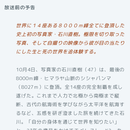
放送前の予告
世界に１４座ある８０００ｍ峰全てに登頂した
史上初の写真家・石川直樹。極限を切り取った
写真、そして自撮りの映像から彼が目の当たり
にした生と死の世界を追体験する。
10月4日、写真家の石川直樹（47）は、最後の
8000ｍ峰・ヒマラヤ山脈のシシャパンマ
（8027ｍ）に登頂。全14座の完全制覇を成し
遂げた。これまで人力で北極から南極まで縦
断、古代の航海術を学びながら太平洋を航海す
るなど、五感を研ぎ澄ました旅を続けてきた石
川。「自分の身体を通じて世界を知りたい」