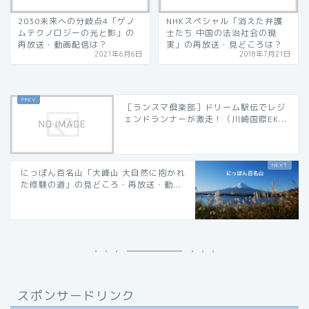
2030未来への分岐点4「ゲノ
NHKスペシャル「消えた弁護
ムテクノロジーの光と影」の
士たち 中国の法治社会の現
再放送・動画配信は？
実」の再放送・見どころは？
2021年6月6日
2018年7月21日
［ランスマ倶楽部］ドリーム駅伝でレジ
ェンドランナーが激走！（川崎国際EK...
にっぽん百名山「大峰山 大自然に抱かれ
た修験の道」の見どころ・再放送・動...
スポンサードリンク