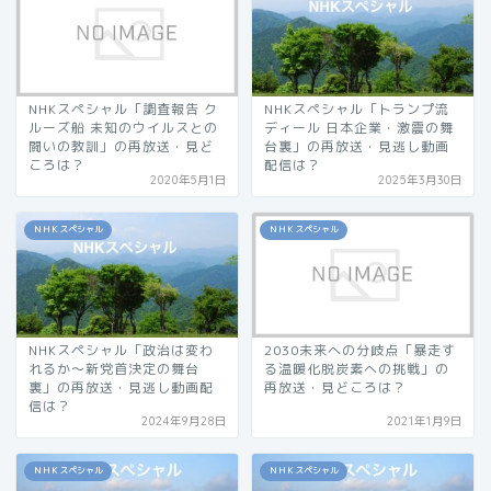
NHKスペシャル「調査報告 ク
NHKスペシャル「トランプ流
ルーズ船 未知のウイルスとの
ディール 日本企業・激震の舞
闘いの教訓」の再放送・見ど
台裏」の再放送・見逃し動画
ころは？
配信は？
2020年5月1日
2025年3月30日
ＮＨＫスペシャル
ＮＨＫスペシャル
NHKスペシャル「政治は変わ
2030未来への分岐点「暴走す
れるか〜新党首決定の舞台
る温暖化脱炭素への挑戦」の
裏」の再放送・見逃し動画配
再放送・見どころは？
信は？
2024年9月28日
2021年1月9日
ＮＨＫスペシャル
ＮＨＫスペシャル