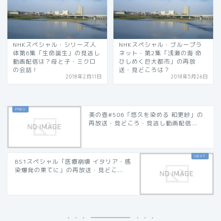
NHKスペシャル・シリーズ人
NHKスペシャル・ブループラ
体第6集「生命誕生」の見逃し
ネット・第2集「浅瀬の海 命
動画配信は？母と子・ミクロ
ひしめく巨大都市」の再放
の会話！
送・見どころは？
2018年2月11日
2018年5月26日
美の壺#506「悠久を染める 和更紗」の
再放送・見どころ・見逃し動画配信...
BS1スペシャル「医療崩壊 イタリア・感
染爆発の果てに」の再放送・見どこ...