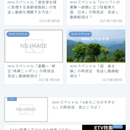
NHKスペシャル「津波浸水域
NHKスペシャル「EVシフトの
に急増する高齢者施設」の見
衝撃〜岐路に立つ自動車大
逃し動画を視聴する方法！
国・日本」の再放送・見逃し
動画配信は？
2022年3月5日
2021年11月14日
ＮＨＫスペシャル
ＮＨＫスペシャル
NHKスペシャル「連覇へ “新
NHKスペシャル「超・進化
生”体操ニッポン」の再放送・
論」の再放送・見逃し動画配
見逃し動画配信は？
信は？
2021年7月14日
2023年5月9日
NHKスペシャル「#あちこちのすずさ
ん」の再放送・見どころは？
［ETV特集］忘れられた映画「ひろし