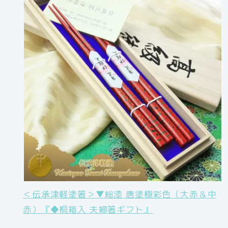
＜伝承津軽塗箸＞▼総漆 唐塗極彩色（大赤＆中
赤）『◆桐箱入 夫婦箸ギフト』