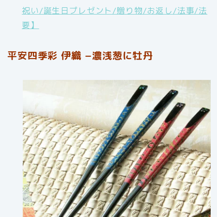
祝い/誕生日プレゼント/贈り物/お返し/法事/法
要】
平安四季彩 伊織 −濃浅葱に牡丹