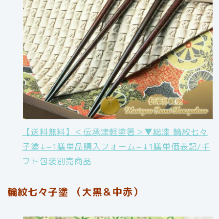
【送料無料】＜伝承津軽塗箸＞▼総漆 輪紋七々
子塗↓−1膳単品購入フォーム−↓1膳単価表記/ギ
フト包装別売商品
輪紋七々子塗 （大黒＆中赤）