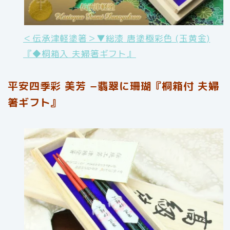
＜伝承津軽塗箸＞▼総漆 唐塗極彩色 (玉黄金)
『◆桐箱入 夫婦箸ギフト』
平安四季彩 美芳 −翡翠に珊瑚『桐箱付 夫婦
箸ギフト』