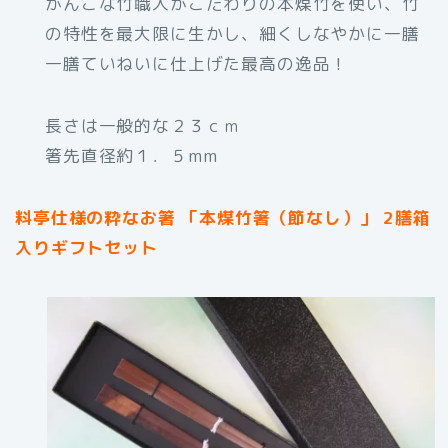
がんこな竹職人がこだわりの本煤竹を使い、竹
の特性を最大限に生かし、細くしなやかに一膳
一膳ていねいに仕上げた最高の逸品！
長さは一般的な２３ｃｍ
箸先直径約１．５mm
料亭仕様の粋なお箸 「本煤竹箸（節なし）」 2膳箱
入りギフトセット