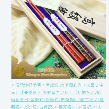
＜伝承津軽塗箸＞▼総漆 唐塗極彩色（大呂＆中
赤）『◆桐箱入 夫婦箸ギフト』【結婚祝い/結
婚記念日/金婚式/銀婚式/新築祝い/開店祝い/還
暦祝い/父/母/古希祝い/喜寿祝い/米寿祝い/お