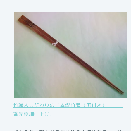
竹職人こだわりの「本煤竹箸（節付き）」
箸先極細仕上げ。