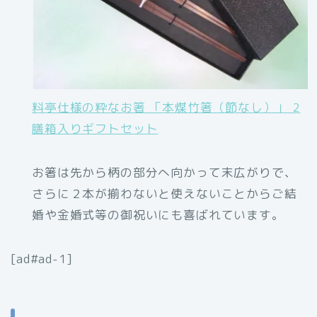
料亭仕様の粋なお箸 「本煤竹箸（節なし）」 2
膳箱入りギフトセット
お箸は先から柄の部分へ向かって末広がりで、
さらに２本が揃わないと使えないことからご結
婚や金婚式等の御祝いにも喜ばれています。
[ad#ad-1]