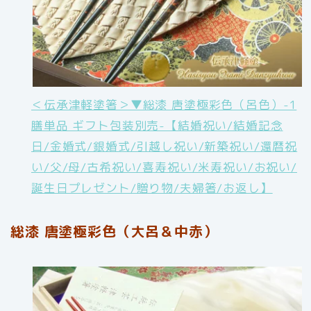
＜伝承津軽塗箸＞▼総漆 唐塗極彩色（呂色）-1
膳単品 ギフト包装別売-【結婚祝い/結婚記念
日/金婚式/銀婚式/引越し祝い/新築祝い/還暦祝
い/父/母/古希祝い/喜寿祝い/米寿祝い/お祝い/
誕生日プレゼント/贈り物/夫婦箸/お返し】
総漆 唐塗極彩色（大呂＆中赤）