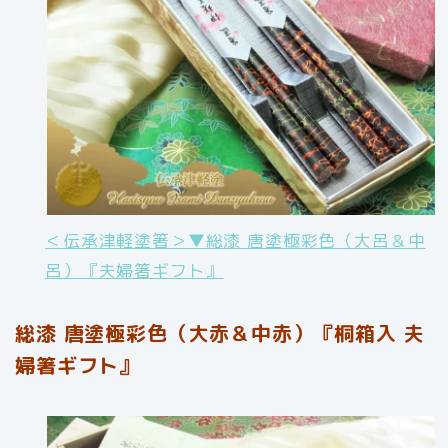
＜伝承津軽塗箸＞▼総漆 唐塗極彩色（大呂＆中
呂）『夫婦箸ギフト』
総漆 唐塗極彩色（大赤＆中赤）『桐箱入 夫
婦箸ギフト』