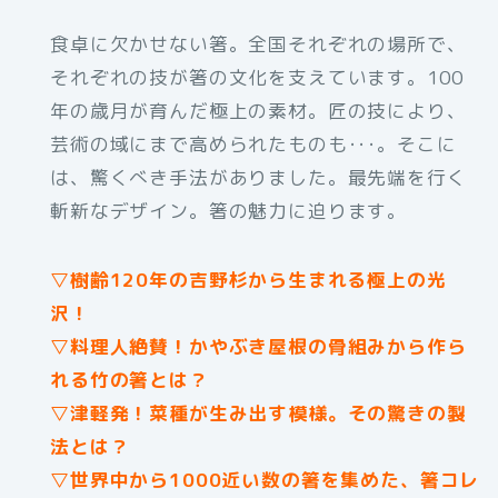
食卓に欠かせない箸。全国それぞれの場所で、
それぞれの技が箸の文化を支えています。100
年の歳月が育んだ極上の素材。匠の技により、
芸術の域にまで高められたものも･･･。そこに
は、驚くべき手法がありました。最先端を行く
斬新なデザイン。箸の魅力に迫ります。
▽樹齢120年の吉野杉から生まれる極上の光
沢！
▽料理人絶賛！かやぶき屋根の骨組みから作ら
れる竹の箸とは？
▽津軽発！菜種が生み出す模様。その驚きの製
法とは？
▽世界中から1000近い数の箸を集めた、箸コレ