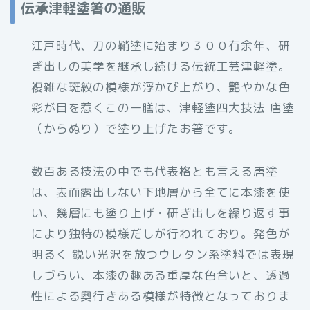
伝承津軽塗箸の通販
江戸時代、刀の鞘塗に始まり３００有余年、研
ぎ出しの美学を継承し続ける伝統工芸津軽塗。
複雑な斑紋の模様が浮かび上がり、艶やかな色
彩が目を惹くこの一膳は、津軽塗四大技法 唐塗
（からぬり）で塗り上げたお箸です。
数百ある技法の中でも代表格とも言える唐塗
は、表面露出しない下地層から全てに本漆を使
い、幾層にも塗り上げ・研ぎ出しを繰り返す事
により独特の模様だしが行われており。発色が
明るく 鋭い光沢を放つウレタン系塗料では表現
しづらい、本漆の趣ある重厚な色合いと、透過
性による奥行きある模様が特徴となっておりま