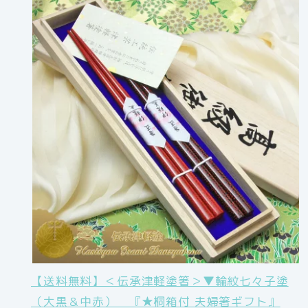
【送料無料】＜伝承津軽塗箸＞▼輪紋七々子塗
（大黒＆中赤） 『★桐箱付 夫婦箸ギフト』