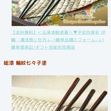
【送料無料】＜伝承津軽塗箸＞▼平安四季彩 伊
織 −濃浅葱に牡丹↓−1膳単品購入フォーム−↓1
膳単価表記/ギフト包装別売商品
総漆 輪紋七々子塗