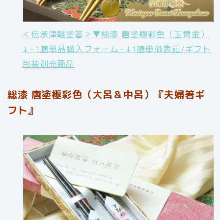
＜伝承津軽塗箸＞▼総漆 唐塗極彩色（玉黄金）
↓−1膳単品購入フォーム−↓1膳単価表記/ギフト
包装別売商品
総漆 唐塗極彩色（大呂＆中呂）『夫婦箸ギ
フト』