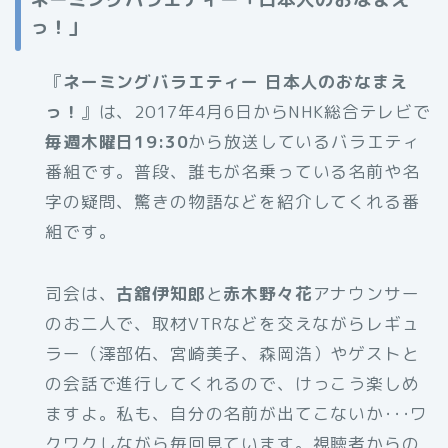
っ！」
『
ネーミングバラエティー 日本人のおなまえ
っ！
』は、2017年4月6日からNHK総合テレビで
毎週木曜日19:30
から放送しているバラエティ
番組です。普段、誰もが名乗っている名前や名
字の疑問、驚きの物語などを紹介してくれる番
組です。
司会は、
古舘伊知郎
と
赤木野々花
アナウンサー
のお二人で、取材VTRなどを交えながらレギュ
ラー（澤部佑、宮崎美子、森岡浩）やゲストと
の会話で進行してくれるので、けっこう楽しめ
ますよ。私も、自分の名前が出てこないか･･･ワ
クワクしながら毎回見ています。視聴者からの