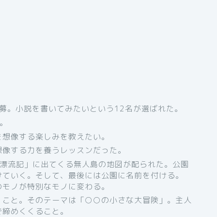
公募。小説を書いてみたいという12名が選ばれた。
。
を想像する楽しみを教えたい。
想像する力を養うレッスンだった。
年漂流記」に出てくる無人島の地図が配られた。公園
けていく。そして、最後には公園に名前を付ける。
のモノが特別なモノに変わる。
くこと。そのテーマは「○○の小さな大冒険」。主人
で締めくくること。