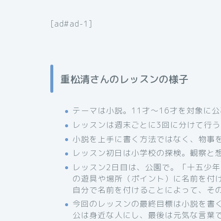
[ad#ad-1]
重松清さんのレッスンの様子
テーマは小説。11才〜16才を対象に
レッスンは週末ごとに3回に分けて行う
小説を上手に書く方法ではなく、物事
レッスン初日は小学校の探検。観察と
レッスン2日目は、公園で。「十五少
の遊具や場所（ポイント）に名前を付
自分で名前を付けることによって、そ
今回のレッスンの最終目標は小説を書
公は身近な人にし、最後は元気な言葉