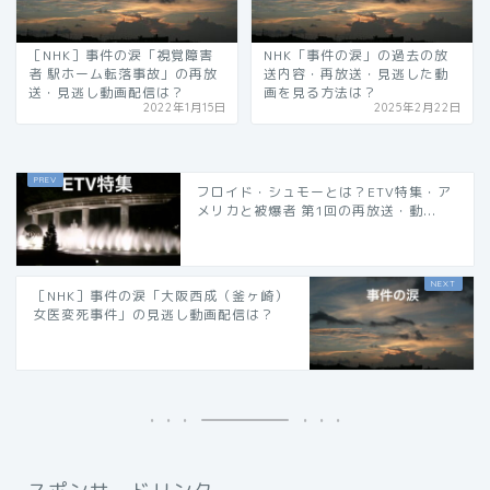
［NHK］事件の涙「視覚障害
NHK「事件の涙」の過去の放
者 駅ホーム転落事故」の再放
送内容・再放送・見逃した動
送・見逃し動画配信は？
画を見る方法は？
2022年1月15日
2025年2月22日
フロイド・シュモーとは？ETV特集・ア
メリカと被爆者 第1回の再放送・動...
［NHK］事件の涙「大阪西成（釜ヶ崎）
女医変死事件」の見逃し動画配信は？
スポンサードリンク