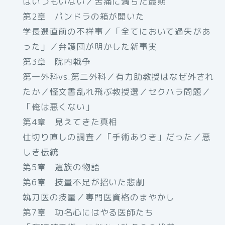
はいつもいない／苦痛に満ちた最期
第2章 パンドラの箱が開いた
学長選直前の不祥事／「全てにおいて過失があ
った」／弁護団が明かした新事実
第3章 院内戦争
第一外科vs.第二外科／有力助教授はなぜ外され
たか／怪文書乱れ飛ぶ教授選／セクハラ問題／
「俺は悪くない」
第4章 見えてきた真相
仕切り直しの調査／「手術ありき」だった／悪
しき伝統
第5章 遺族の物語
第6章 技量不足が招いた悲劇
執刀医の技量／専門医資格のまやかし
第7章 功名心にはやる医師たち