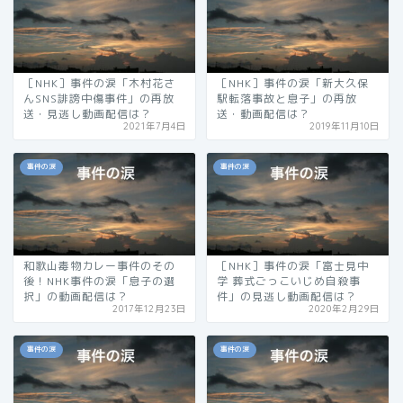
［NHK］事件の涙「木村花さ
［NHK］事件の涙「新大久保
んSNS誹謗中傷事件」の再放
駅転落事故と息子」の再放
送・見逃し動画配信は？
送・動画配信は？
2021年7月4日
2019年11月10日
事件の涙
事件の涙
和歌山毒物カレー事件のその
［NHK］事件の涙「富士見中
後！NHK事件の涙「息子の選
学 葬式ごっこいじめ自殺事
択」の動画配信は？
件」の見逃し動画配信は？
2017年12月23日
2020年2月29日
事件の涙
事件の涙