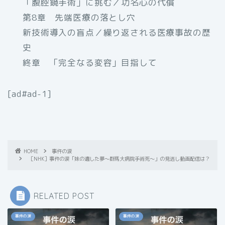
「腹腔鏡手術」に挑む／功名心の代償
第8章 先端医療の落とし穴
新技術導入の盲点／繰り返される医療事故の歴
史
終章 「完全なる変容」目指して
[ad#ad-1]
HOME
事件の涙
［NHK］事件の涙「妹の遺した夢～群馬大病院手術死～」の見逃し動画配信は？
RELATED POST
事件の涙
事件の涙