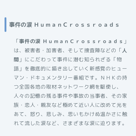
事件の涙 ＨｕｍａｎＣｒｏｓｓｒｏａｄｓ
「
事件の涙 ＨｕｍａｎＣｒｏｓｓｒｏａｄｓ
」
は、被害者・加害者、そして捜査陣などの「
人
間
」にこだわって事件に潜む知られざる「物
語」を徹底的に描き出していく新感覚のヒュー
マン・ドキュメンタリー番組です。ＮＨＫの持
つ全国各地の取材ネットワーク網を駆使し、
人々の記憶の残る事件や事故の当事者、その家
族・恋人・親友など極めて近い人に改めて光を
あて、怒り、悲しみ、思いもかけぬ温かさに触
れて流した涙など、さまざまな涙に迫ります。