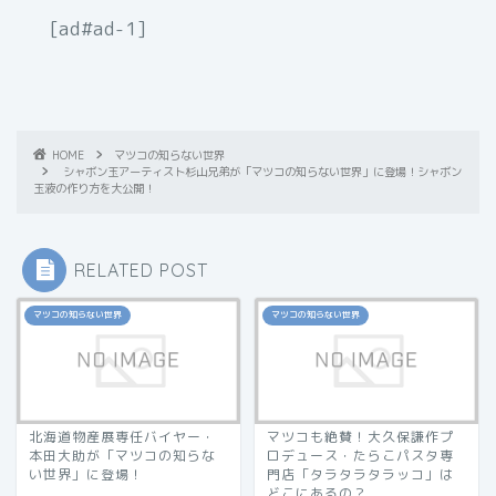
[ad#ad-1]
HOME
マツコの知らない世界
シャボン玉アーティスト杉山兄弟が「マツコの知らない世界」に登場！シャボン
玉液の作り方を大公開！
RELATED POST
マツコの知らない世界
マツコの知らない世界
北海道物産展専任バイヤー・
マツコも絶賛！大久保謙作プ
本田大助が「マツコの知らな
ロデュース・たらこパスタ専
い世界」に登場！
門店「タラタラタラッコ」は
どこにあるの？