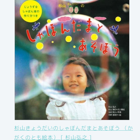
杉山きょうだいのしゃぼんだまとあそぼう （か
がくのとも絵本） [ 杉山弘之 ]