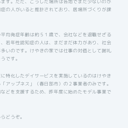
います。ただ、こうした場所は各地でまだ少ないのが
知症の人がいると推計されており、居場所づくりが課
の平均発症年齢は約５１歳で、会社などを退職せざる
し、若年性認知症の人は、まだまだ体力があり、社会
が多いのです。けやきの家では仕事の対価として謝礼
そうです。
症に特化したデイサービスを実施しているのはけやき
る「アップネス」（春日部市）の２事業者のみです。
加などを支援するため、昨年度に始めたモデル事業で
からどうぞ。