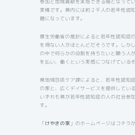
参加と地域貢献を実感できる場となって
実情です。県内には約２千人の若年性認
題になっています。
厚生労働省の推計によると若年性認知症
を得ない人がほとんどだそうです。しか
の中で何らかの役割を持ちたいと願う人
を払い、働くという実感につなげている
県地域包括ケア課によると、若年性認知
の家と、広くデイサービスを提供してい
いずれも県が若年性認知症の人の社会参
す。
「
けやきの家
」のホームページはコチラ