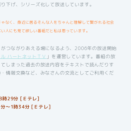
掘り下げ、シリーズ化して放送しています。
じゃなく、身近に居るそんな人をちゃんと理解して繋がれる社会
ない人にも見て欲しい番組だと私は思っています。
がつながりあえる場になるよう、2006年の放送開始
ル ハートネットＴＶ
」を運営しています。番組の放
してしまった過去の放送内容をテキストで読んだりす
換・情報交換など、みなさんの交流としてご利用くだ
29分 [Ｅテレ]
～1時34分 [Ｅテレ]