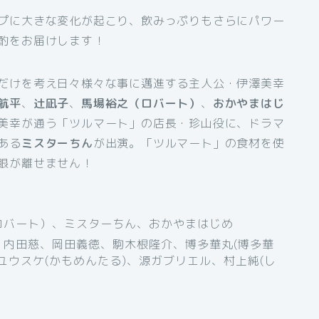
プに大きな変化が起こり、飲みっぷりもさらにパワー
酌をお届けします！
だけを考え日々様々な事に邁進する主人公・伊澤美幸
航平
、
辻凪子
、
馬場裕之（ロバート）
、
おかやまはじ
美幸が通う「ツルマート」の店長・珍山役に、ドラマ
ある
ミスターちん
が出演。「ツルマート」の食材を使
眼が離せません！
バート）、ミスターちん、おかやまはじめ
内田慈、岡田義徳、駒木根隆介、博多華丸(博多華
ユウスケ(かもめんたる)、源ガブリエル、村上純(し