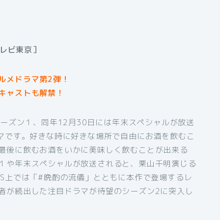
テレビ東京］
ルメドラマ第2弾！
キャストも解禁！
シーズン１、同年12月30日には年末スペシャルが放送
ラマです。好きな時に好きな場所で自由にお酒を飲むこ
最後に飲むお酒をいかに美味しく飲むことが出来る
１や年末スペシャルが放送されると、栗山千明演じる
NS上では「#晩酌の流儀」とともに本作で登場するレ
者が続出した注目ドラマが待望のシーズン2に突入し