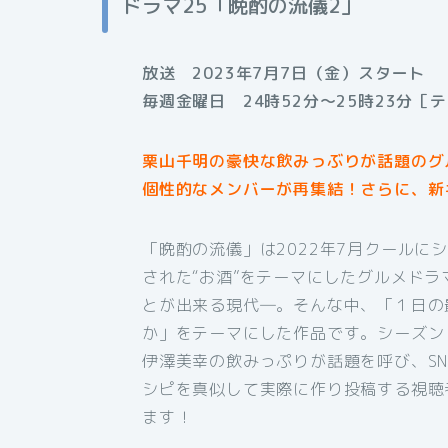
ドラマ25「晩酌の流儀2」
放送 2023年7月7日（金）スタート
毎週金曜日 24時52分〜25時23分［
栗山千明の豪快な飲みっぶりが話題のグ
個性的なメンバーが再集結！さらに、新
「晩酌の流儀」は2022年7月クールに
された“お酒”をテーマにしたグルメド
とが出来る現代―。そんな中、「１日の
か」をテーマにした作品です。シーズン
伊澤美幸の飲みっぷりが話題を呼び、S
シピを真似して実際に作り投稿する視聴
ます！