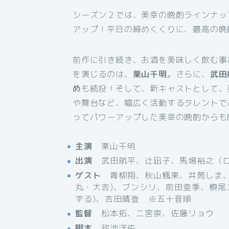
シーズン２では、美幸の晩酌ラインナッ
アップ！平日の締めくくりに、最高の晩
前作に引き続き、お酒を美味しく飲む事
を演じるのは、
栗山千明
。さらに、
武田
め
も続投！そして、新キャストとして、
や舞台など、幅広く活動するタレントで
ってパワーアップした美幸の晩酌からも
主演
栗山千明
出演
武田航平、辻凪子、馬場裕之（ロ
ゲスト
青柳翔、秋山楓果、井筒しま、
丸・大吉)、ブンシリ、前田亜季、槙尾
ずる)、吉田晴登 ※五十音順
監督
松本拓、二宮崇、佐藤リョウ
脚本
政池洋佑