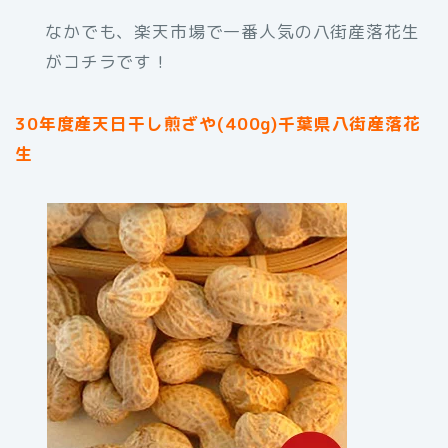
なかでも、楽天市場で一番人気の八街産落花生
がコチラです！
30年度産天日干し煎ざや(400g)千葉県八街産落花
生