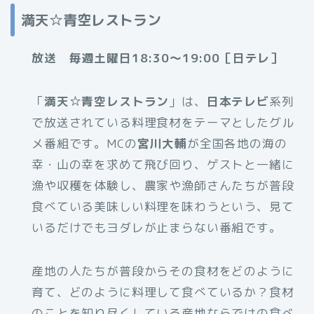
満天☆青空レストラン
放送 毎週土曜日18:30～19:00［日テレ］
「
満天☆青空レストラン
」は、
日本テレビ
系列
で放送されている料理食材をテーマとしたグル
メ番組です。MCの
宮川大輔
が全国各地の海の
幸・山の幸を求めて飛び回り、ゲストと一緒に
漁や収穫を体験し、農家や漁師さんたちが普段
食べている美味しい料理を味わうという、見て
いるだけでもヨダレが止まらない番組です。
産地の人たちが普段からその食材をどのように
育て、どのように料理して食べているか？食材
のことを知り尽くしている産地ならではの食べ