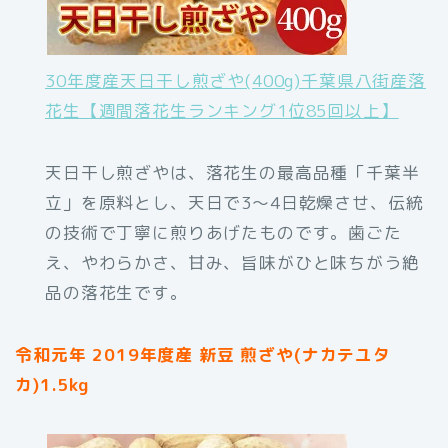
30年度産天日干し煎ざや(400g)千葉県八街産落
花生【週間落花生ランキング1位85回以上】
天日干し煎ざやは、落花生の最高品種「千葉半
立」を原料とし、天日で3〜4日乾燥させ、伝統
の技術で丁寧に煎りあげたものです。歯ごた
え、やわらかさ、甘み、旨味がひと味ちがう絶
品の落花生です。
令和元年 2019年度産 新豆 煎ざや(ナカテユタ
カ)1.5kg