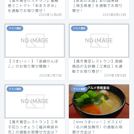
【満天青空レストラン】豊橋
【食彩の王国】彩の国黒豚
産ミニトマト「あまえぎみ」
［埼玉県産］を通販でお取り
を通販でお取り寄せ！
寄せ！
2020年12月6日
2020年8月22日
グルメ番組
グルメ番組
【うまいッ！】「長崎かんぼ
【満天青空レストラン】宮崎
こ」のお取り寄せ情報！
商店の玉砂糖［江東区］を通
販でお取り寄せ！
2020年2月11日
2019年3月10日
グルメ番組
グルメ番組
【満天青空レストラン】三年
［NHKうまいッ！］ガスエビ
子花らっきょう［福井県坂井
（石川県加賀市）の通販お取
市］の通販お取寄せ方法は？
寄せ方法は？