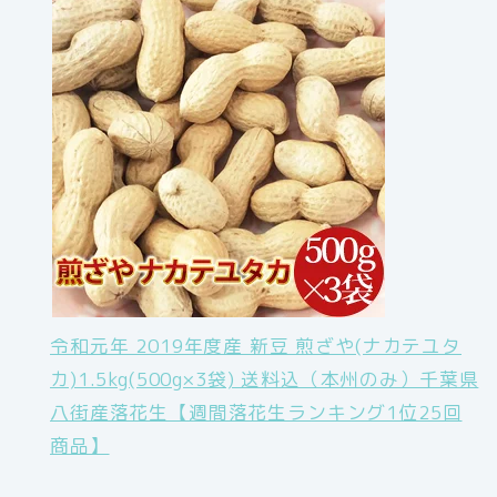
令和元年 2019年度産 新豆 煎ざや(ナカテユタ
カ)1.5kg(500g×3袋) 送料込（本州のみ）千葉県
八街産落花生【週間落花生ランキング1位25回
商品】