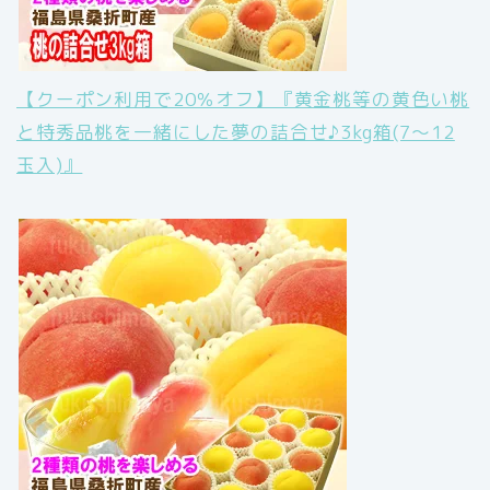
【クーポン利用で20％オフ】『黄金桃等の黄色い桃
と特秀品桃を一緒にした夢の詰合せ♪3kg箱(7〜12
玉入)』