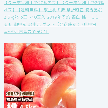
【クーポン利用で20％オフ】【クーポン利用で20％
オフ】【送料無料】 献上桃の郷 桑折町産 特秀品桃
2.3kg箱 6玉〜10玉入 2019年予約 福島 桃 もも
モモ 御中元 お中元 ギフト【発送時期：7月中旬
頃〜9月末頃まで予定】