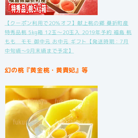
【クーポン利用で20％オフ】献上桃の郷 桑折町産
特秀品桃 5kg箱 12玉〜20玉入 2019年予約 福島 桃
もも モモ 御中元 お中元 ギフト【発送時期：7月
中旬頃〜9月末頃まで予定】
幻の桃『黄金桃・黄貴妃』等