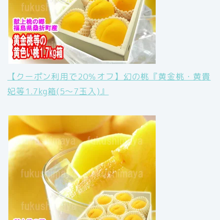
【クーポン利用で20％オフ】幻の桃『黄金桃・黄貴
妃等1.7kg箱(5〜7玉入)』