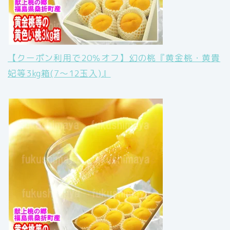
【クーポン利用で20％オフ】幻の桃『黄金桃・黄貴
妃等3kg箱(7〜12玉入)』