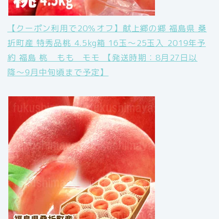
【クーポン利用で20％オフ】献上郷の郷 福島県 桑
折町産 特秀品桃 4.5kg箱 16玉〜25玉入 2019年予
約 福島 桃 もも モモ 【発送時期：8月27日以
降〜9月中旬頃まで予定】