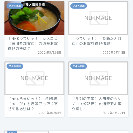
グルメ番組
グルメ番組
［NHKうまいッ！］ガスエビ
【うまいッ！】「長崎かんぼ
（石川県加賀市）の通販お取
こ」のお取り寄せ情報！
寄せ方法は？
2022年5月24日
2020年2月11日
グルメ番組
グルメ番組
【NHKうまいッ！】山形県産
【食彩の王国】太市産のタケ
「あけび」を通販でお取り寄
ノコ（姫路市）を通販でお取
せする方法は？
り寄せ！
2020年10月6日
2019年4月22日