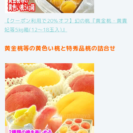
【クーポン利用で20％オフ】幻の桃『黄金桃・黄貴
妃等5kg箱(12〜18玉入)』
黄金桃等の黄色い桃と特秀品桃の詰合せ