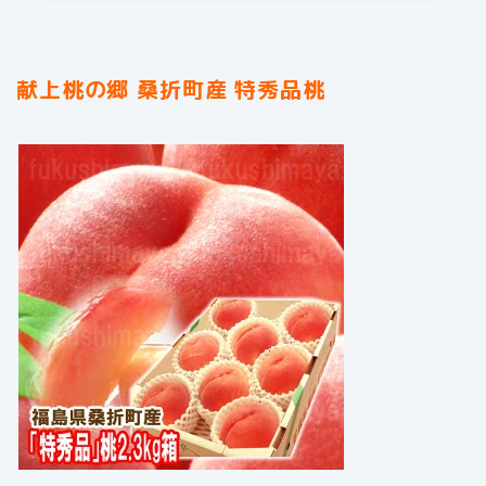
献上桃の郷 桑折町産 特秀品桃