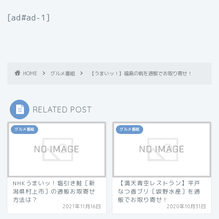
[ad#ad-1]
HOME
グルメ番組
【うまいッ！】福島の桃を通販でお取り寄せ！
RELATED POST
グルメ番組
グルメ番組
NHKうまいッ！塩引き鮭［新
【満天青空レストラン】平戸
潟県村上市］の通販お取寄せ
なつ香ブリ［坂野水産］を通
方法は？
販でお取り寄せ！
2021年11月16日
2020年10月31日