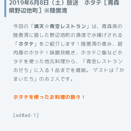
2019年6月8日（土）放送 ホタテ［青森
県野辺地町］※陸奥湾
今回の「
満天☆青空レストラン
」は、青森県の
陸奥湾に面した野辺地町の漁港で水揚げされる
「
ホタテ
」をご紹介します！陸奥湾の恵み、超
肉厚のホタテ！味噌貝焼き、ホタテご飯などホ
タテを使った地元料理から、「青空レストラン
おせち」に入る１品までを堪能。 ゲストは「か
まいたち」のお２人です。
ホタテを使ったお料理の数々！
[ad#ad-1]