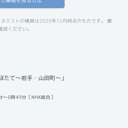
逃し番組を見る方法
クストの情報は2020年12月時点のものです。 最
確認ください。
ほたて～岩手・山田町～」
分～0時45分［NHK総合］