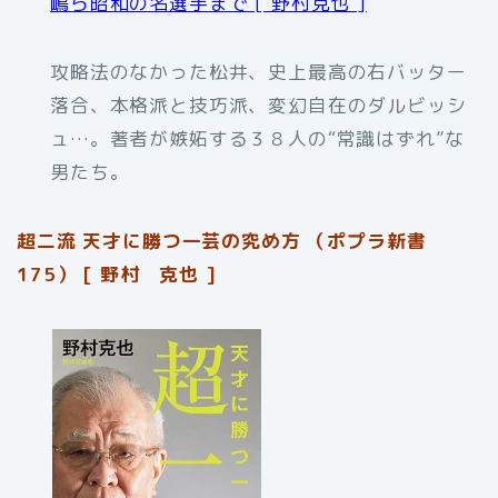
嶋ら昭和の名選手まで [ 野村克也 ]
攻略法のなかった松井、史上最高の右バッター
落合、本格派と技巧派、変幻自在のダルビッシ
ュ…。著者が嫉妬する３８人の“常識はずれ”な
男たち。
超二流 天才に勝つ一芸の究め方 （ポプラ新書
175） [ 野村 克也 ]