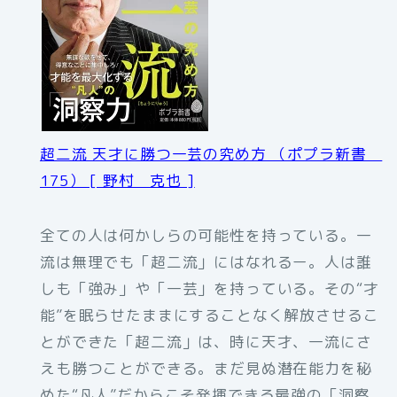
超二流 天才に勝つ一芸の究め方 （ポプラ新書
175） [ 野村 克也 ]
全ての人は何かしらの可能性を持っている。一
流は無理でも「超二流」にはなれるー。人は誰
しも「強み」や「一芸」を持っている。その“才
能”を眠らせたままにすることなく解放させるこ
とができた「超二流」は、時に天才、一流にさ
えも勝つことができる。まだ見ぬ潜在能力を秘
めた“凡人”だからこそ発揮できる最強の「洞察