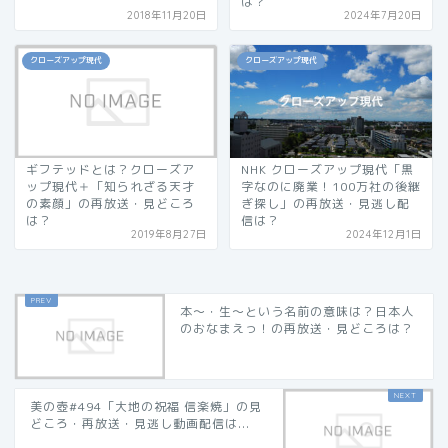
は？
2018年11月20日
2024年7月20日
クローズアップ現代
クローズアップ現代
ギフテッドとは？クローズア
NHK クローズアップ現代「黒
ップ現代＋「知られざる天才
字なのに廃業！100万社の後継
の素顔」の再放送・見どころ
ぎ探し」の再放送・見逃し配
は？
信は？
2019年8月27日
2024年12月1日
本〜・生〜という名前の意味は？日本人
のおなまえっ！の再放送・見どころは？
美の壺#494「大地の祝福 信楽焼」の見
どころ・再放送・見逃し動画配信は...