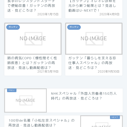
長芋のレジスタントスターチ
【ガッテン】オレオレ詐欺を
で便秘改善！ガッテンの再放
元から断つ秘策とは？見逃し
送・見どころは？
動画はU-NEXTで！
2020年1月15日
2020年4月9日
ガッテン
ガッテン
肺の病気COPD（慢性閉そく性
ガッテン「暮らしを支える珍
肺疾患）とは？ガッテンの再
仕事人スペシャル」の再放
放送・見逃し動画配信は？
送・見どころは？
2021年5月19日
2020年9月30日
NHKスペシャル「外国人労働者150万人
時代」の再放送・見どころは？
100分de名著「小松左京スペシャル」の
再放送・見逃し動画配信は？