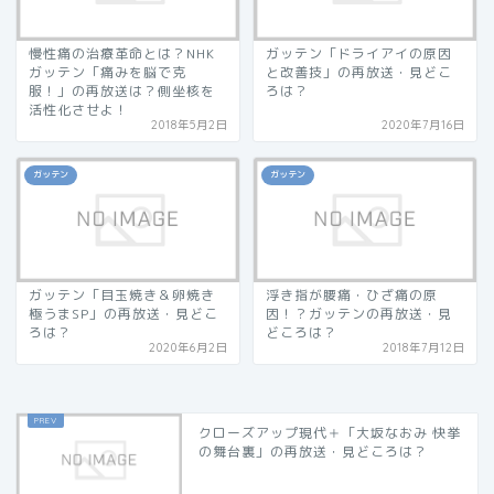
慢性痛の治療革命とは？NHK
ガッテン「ドライアイの原因
ガッテン「痛みを脳で克
と改善技」の再放送・見どこ
服！」の再放送は？側坐核を
ろは？
活性化させよ！
2018年5月2日
2020年7月16日
ガッテン
ガッテン
ガッテン「目玉焼き＆卵焼き
浮き指が腰痛・ひざ痛の原
極うまSP」の再放送・見どこ
因！？ガッテンの再放送・見
ろは？
どころは？
2020年6月2日
2018年7月12日
クローズアップ現代＋「大坂なおみ 快挙
の舞台裏」の再放送・見どころは？