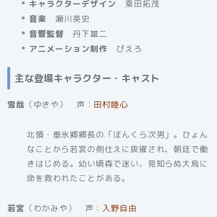
キャラクターデザイン
乘田拓茂
音楽
瀬川英史
音響監督
丹下雄二
アニメーション制作
ぴえろ
主な登場キャラクター・キャスト
雪哉
（ゆきや） 声：
田村睦心
北領・垂氷郷郷長の「ぼんくら次男」。ひょん
なことから若宮の側仕えに抜擢され、朝廷で働
きはじめる。幼い頃森で迷い、見知らぬ大烏に
命を救われたことがある。
若宮
（わかみや） 声：
入野自由