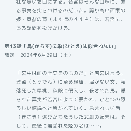
壮な思いを口にする。若宮はそんな白珠に、あ
る事実を突きつけるのだった。誇り高い西家の
姫・真赭の薄（ますほのすすき）は、若宮に、
ある疑問を投げかける。
第13話「烏(からす)に単(ひとえ)は似合わない」
放送 2024年6月29日（土）
「宮中は血の歴史そのものだ」と若宮は言う。
登殿（とうでん）に至る経緯、届かない文、転
落死した早桃、秋殿に侵入し、殺された男。隠
された真実が若宮によって暴かれ、ひとつの恐
ろしい結論へと導かれていく。忌まわしい后
（きさき）選びがもたらした悲劇の顛末は。そ
して、最後に選ばれた姫の名は……。