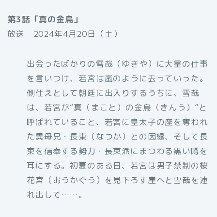
第3話「真の金烏」
放送 2024年4月20日（土）
出会ったばかりの雪哉（ゆきや）に大量の仕事
を言いつけ、若宮は嵐のように去っていった。
側仕えとして朝廷に出入りするうちに、雪哉
は、若宮が“真（まこと）の金烏（きんう）”と
呼ばれていること、若宮に皇太子の座を奪われ
た異母兄・長束（なつか）との因縁、そして長
束を信奉する勢力・長束派にまつわる黒い噂を
耳にする。初夏のある日、若宮は男子禁制の桜
花宮（おうかぐう）を見下ろす崖へと雪哉を連
れ出して……。