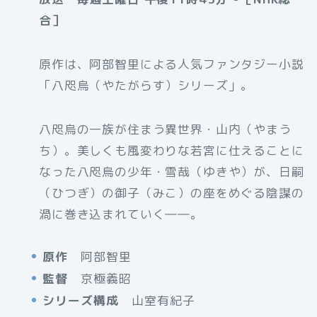
合］
原作は、阿部智里による人気ファンタジー小説
「八咫烏（やたがらす）シリーズ」。
八咫烏の一族が住まう異世界・山内（やまう
ち）。美しくも風変わりな若宮に仕えることに
なった八咫烏の少年・雪哉（ゆきや）が、日嗣
（ひつぎ）の御子（みこ）の座をめぐる陰謀の
渦に巻き込まれていく――。
原作
阿部智里
監督
京極義昭
シリーズ構成
山室有紀子