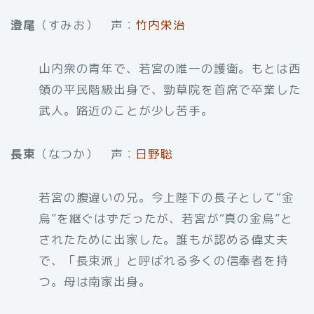
澄尾
（すみお） 声：
竹内栄治
山内衆の青年で、若宮の唯一の護衛。もとは西
領の平民階級出身で、勁草院を首席で卒業した
武人。路近のことが少し苦手。
長束
（なつか） 声：
日野聡
若宮の腹違いの兄。今上陛下の長子として“金
烏”を継ぐはずだったが、若宮が“真の金烏”と
されたために出家した。誰もが認める偉丈夫
で、「長束派」と呼ばれる多くの信奉者を持
つ。母は南家出身。