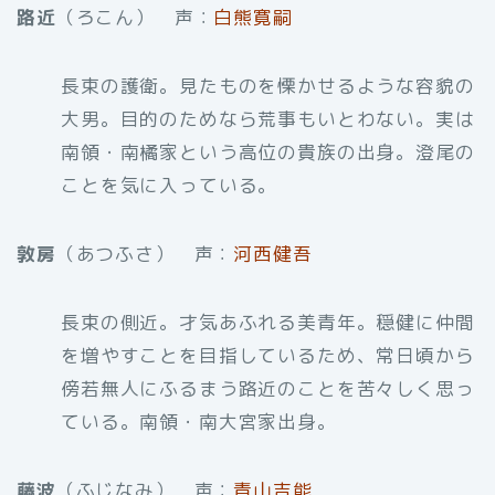
路近
（ろこん） 声：
白熊寛嗣
長束の護衛。見たものを慄かせるような容貌の
大男。目的のためなら荒事もいとわない。実は
南領・南橘家という高位の貴族の出身。澄尾の
ことを気に入っている。
敦房
（あつふさ） 声：
河西健吾
長束の側近。才気あふれる美青年。穏健に仲間
を増やすことを目指しているため、常日頃から
傍若無人にふるまう路近のことを苦々しく思っ
ている。南領・南大宮家出身。
藤波
（ふじなみ） 声：
青山吉能