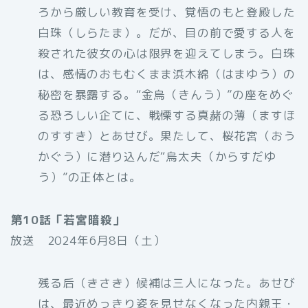
ろから厳しい教育を受け、覚悟のもと登殿した
白珠（しらたま）。だが、目の前で愛する人を
殺された彼女の心は限界を迎えてしまう。白珠
は、感情のおもむくまま浜木綿（はまゆう）の
秘密を暴露する。“金烏（きんう）”の座をめぐ
る恐ろしい企てに、戦慄する真赭の薄（ますほ
のすすき）とあせび。果たして、桜花宮（おう
かぐう）に潜り込んだ“烏太夫（からすだゆ
う）”の正体とは。
第10話「若宮暗殺」
放送 2024年6月8日（土）
残る后（きさき）候補は三人になった。あせび
は、最近めっきり姿を見せなくなった内親王・