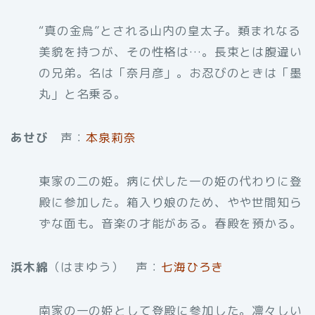
“真の金烏”とされる山内の皇太子。類まれなる
美貌を持つが、その性格は…。長束とは腹違い
の兄弟。名は「奈月彦」。お忍びのときは「墨
丸」と名乗る。
あせび
声：
本泉莉奈
東家の二の姫。病に伏した一の姫の代わりに登
殿に参加した。箱入り娘のため、やや世間知ら
ずな面も。音楽の才能がある。春殿を預かる。
浜木綿
（はまゆう） 声：
七海ひろき
南家の一の姫として登殿に参加した。凛々しい