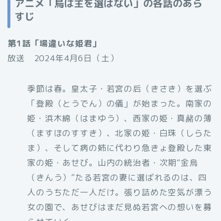
アニメ「烏は主を選ばない」の各話のあら
すじ
第1話「場違いな姫君」
放送 2024年4月6日（土）
季節は春。皇太子・若宮の后（きさき）を選ぶ
「登殿（とうでん）の儀」が始まった。南家の
姫・浜木綿（はまゆう）、西家の姫・真赭の薄
（ますほのすすき）、北家の姫・白珠（しらた
ま）、そして病の姉に代わり急きょ登殿した東
家の姫・あせび。山内の統治者・次期“金烏
（きんう）”たる若宮の妻に選ばれるのは、四
人のうちただ一人だけ。張り詰めた空気が漂う
女の園で、あせびはまだ見ぬ若宮への想いを募