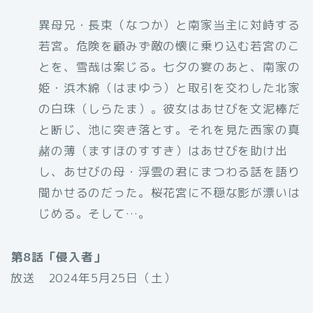
異母兄・長束（なつか）と南家当主に対峙する
若宮。危険を顧みず敵の懐に乗り込む若宮のこ
とを、雪哉は案じる。七夕の宴のあと、南家の
姫・浜木綿（はまゆう）と取引を交わした北家
の白珠（しらたま）。彼女はあせびを文泥棒だ
と断じ、池に突き落とす。それを見た西家の真
赭の薄（ますほのすすき）はあせびを助け出
し、あせびの母・浮雲の君にまつわる話を語り
聞かせるのだった。桜花宮に不穏な影が漂いは
じめる。そして…。
第8話「侵入者」
放送 2024年5月25日（土）