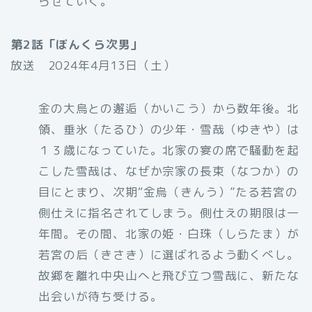
らせていく。
第2話「ぼんくら次男」
放送 2024年4月13日（土）
金の大烏との邂逅（かいこう）から数年後。北
領、垂氷（たるひ）の少年・雪哉（ゆきや）は
１３歳になっていた。北家の宴の席で騒動を起
こした雪哉は、なぜか宗家の長束（なつか）の
目にとまり、次期“金烏（きんう）”たる若宮の
側仕えに指名されてしまう。側仕えの期限は一
年間。その間、北家の姫・白珠（しらたま）が
若宮の后（きさき）に選ばれるよう動くべし。
故郷を離れ中央山へと飛び立つ雪哉に、新たな
出会いが待ち受ける。