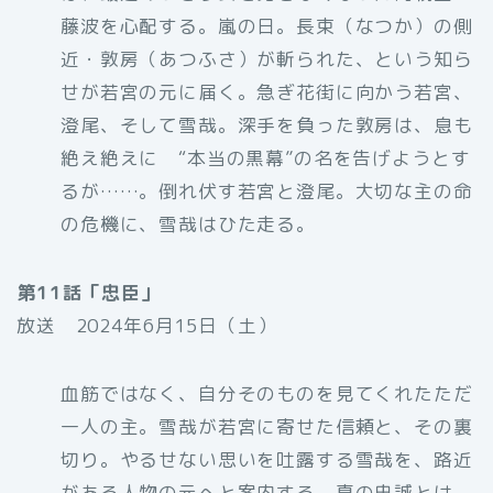
藤波を心配する。嵐の日。長束（なつか）の側
近・敦房（あつふさ）が斬られた、という知ら
せが若宮の元に届く。急ぎ花街に向かう若宮、
澄尾、そして雪哉。深手を負った敦房は、息も
絶え絶えに “本当の黒幕”の名を告げようとす
るが……。倒れ伏す若宮と澄尾。大切な主の命
の危機に、雪哉はひた走る。
第11話「忠臣」
放送 2024年6月15日（土）
血筋ではなく、自分そのものを見てくれたただ
一人の主。雪哉が若宮に寄せた信頼と、その裏
切り。やるせない思いを吐露する雪哉を、路近
がある人物の元へと案内する。真の忠誠とは。