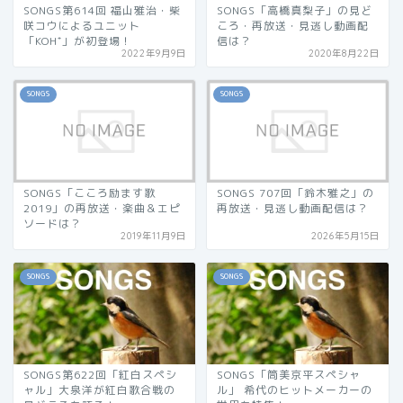
SONGS第614回 福山雅治・柴
SONGS「高橋真梨子」の見ど
咲コウによるユニット
ころ・再放送・見逃し動画配
「KOH⁺」が初登場！
信は？
2022年9月9日
2020年8月22日
SONGS
SONGS
SONGS「こころ励ます歌
SONGS 707回「鈴木雅之」の
2019」の再放送・楽曲＆エピ
再放送・見逃し動画配信は？
ソードは？
2019年11月9日
2026年5月15日
SONGS
SONGS
SONGS第622回「紅白スペシ
SONGS「筒美京平スペシャ
ャル」大泉洋が紅白歌合戦の
ル」 希代のヒットメーカーの