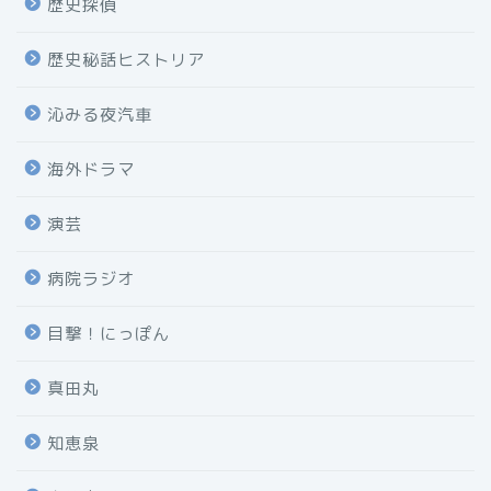
歴史探偵
歴史秘話ヒストリア
沁みる夜汽車
海外ドラマ
演芸
病院ラジオ
目撃！にっぽん
真田丸
知恵泉