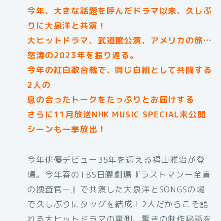
今年、大きな話題を呼んだドラマ以来、久しぶ
りに大泉洋と共演！
大ヒットドラマ、武道館公演、アメリカの旅…
怒涛の2023年を振り返る。
今年の紅白歌合戦で、同じ白組として共闘する
2人の
息の合ったトークをたっぷりとお届けする
さらに11月放送NHK MUSIC SPECIAL未公開
シーンも一挙放出！
今年俳優デビュー35年を迎える福山雅治が登
場。今年春のTBS日曜劇場『ラストマンー全盲
の捜査官ー』で共演した大泉洋とSONGSの場
で久しぶりにタッグを結成！2人だからこそ語
れる大ヒットドラマの裏側、驚きの制作秘話を