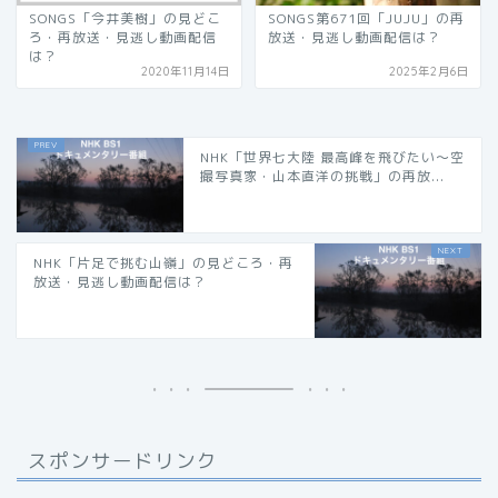
SONGS「今井美樹」の見どこ
SONGS第671回「JUJU」の再
ろ・再放送・見逃し動画配信
放送・見逃し動画配信は？
は？
2020年11月14日
2025年2月6日
NHK「世界七大陸 最高峰を飛びたい〜空
撮写真家・山本直洋の挑戦」の再放...
NHK「片足で挑む山嶺」の見どころ・再
放送・見逃し動画配信は？
スポンサードリンク