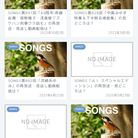
SONGS第691回「40周年!斉藤
SONGS第626回「中島みゆき
由貴・南野陽子・浅香唯▽ス
特集＆下半期名場面集」の見
ケバン刑事ウラ話も」の再放
どころは？
送・見逃し動画配信は？
2025年10月2日
2023年3月1日
SONGS
SONGS
SONGS第682回「浜崎あゆ
SONGS「ＡＩ スペシャルエデ
み」の再放送・見逃し動画配
ィション」の再放送・見どこ
信は？
ろは？
2025年6月22日
2020年5月23日
SONGS
SONGS