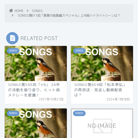
HOME
SONGS
SONGS第611回「真夏の総集編スペシャル」上半期ハイライトシーンは？
RELATED POST
SONGS
SONGS
SONGS第585回「V6」 26年
SONGS第659回「松本孝弘」
の活動を振り返り、ヒット曲
の再放送・見逃し動画配信
メドレーを披露！
は？
2021年10月21日
2024年7月18日
SONGS
SONGS