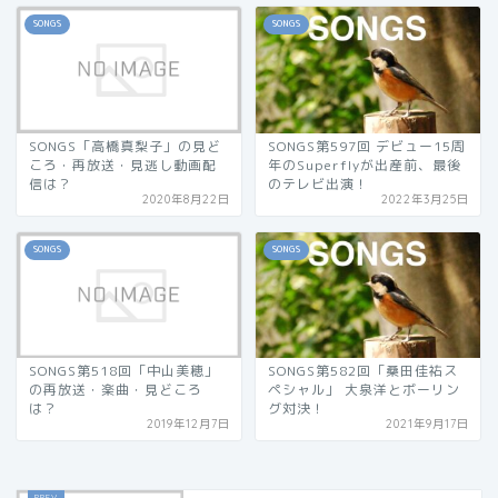
SONGS
SONGS
SONGS「高橋真梨子」の見ど
SONGS第597回 デビュー15周
ころ・再放送・見逃し動画配
年のSuperflyが出産前、最後
信は？
のテレビ出演！
2020年8月22日
2022年3月25日
SONGS
SONGS
SONGS第518回「中山美穂」
SONGS第582回「桑田佳祐ス
の再放送・楽曲・見どころ
ペシャル」 大泉洋とボーリン
は？
グ対決！
2019年12月7日
2021年9月17日