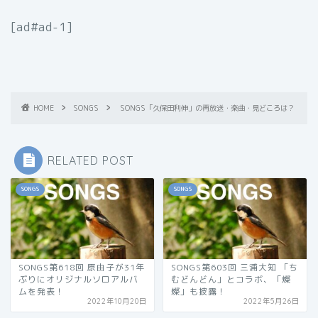
[ad#ad-1]
HOME
SONGS
SONGS「久保田利伸」の再放送・楽曲・見どころは？
RELATED POST
SONGS
SONGS
SONGS第618回 原由子が31年
SONGS第603回 三浦大知 「ち
ぶりにオリジナルソロアルバ
むどんどん」とコラボ、「燦
ムを発表！
燦」も披露！
2022年10月20日
2022年5月26日