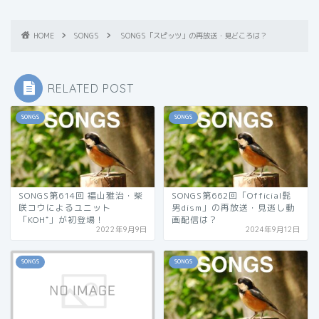
HOME
SONGS
SONGS「スピッツ」の再放送・見どころは？
RELATED POST
SONGS
SONGS
SONGS第614回 福山雅治・柴
SONGS第662回「Official髭
咲コウによるユニット
男dism」の再放送・見逃し動
「KOH⁺」が初登場！
画配信は？
2022年9月9日
2024年9月12日
SONGS
SONGS