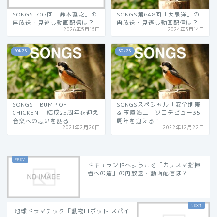
SONGS 707回「鈴木雅之」の
SONGS第648回「大泉洋」の
再放送・見逃し動画配信は？
再放送・見逃し動画配信は？
2026年5月15日
2024年3月14日
SONGS
SONGS
SONGS「BUMP OF
SONGSスペシャル「安全地帯
CHICKEN」 結成25周年を迎え
& 玉置浩二」ソロデビュー35
音楽への思いを語る！
周年を迎える！
2021年2月20日
2022年12月22日
ドキュランドへようこそ「カリスマ指揮
者への道」の再放送・動画配信は？
地球ドラマチック「動物ロボット スパイ