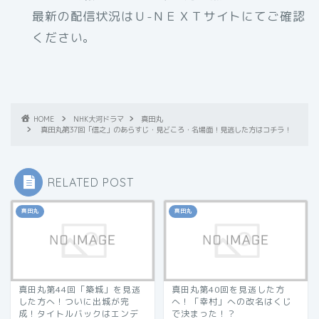
最新の配信状況はＵ-ＮＥＸＴサイトにてご確認
ください。
HOME
NHK大河ドラマ
真田丸
真田丸第37回「信之」のあらすじ・見どころ・名場面！見逃した方はコチラ！
RELATED POST
真田丸
真田丸
真田丸第44回「築城」を見逃
真田丸第40回を見逃した方
した方へ！ついに出城が完
へ！「幸村」への改名はくじ
成！タイトルバックはエンデ
で決まった！？