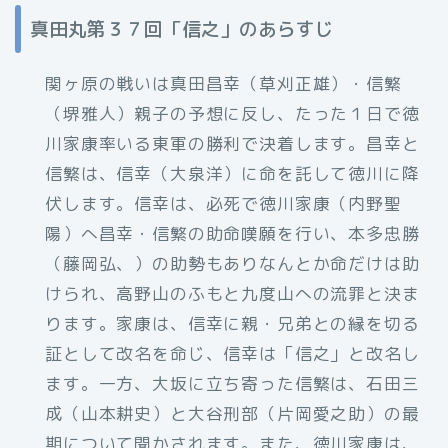
真田丸第３７回「信之」のあらすじ
関ヶ原の戦いは真田昌幸（草刈正雄）・信繁
（堺雅人）親子の予想に反し、たった１日で徳
川家康率いる東軍の勝利で決着します。昌幸と
信繁は、信幸（大泉洋）に命を託して徳川に降
伏します。信幸は、必死で徳川家康（内野聖
陽）へ昌幸・信繁の助命嘆願を行い、本多忠勝
（藤岡弘、）の助勢もありなんとか命だけは助
けられ、高野山のふもと九度山への流罪と決ま
ります。家康は、信幸に親・兄弟との縁を切る
証として改名を命じ、信幸は「信之」と改名し
ます。一方、大坂に立ち寄った信繁は、石田三
成（山本耕史）と大谷刑部（片岡愛之助）の最
期について聞かされます。また、徳川家康は、