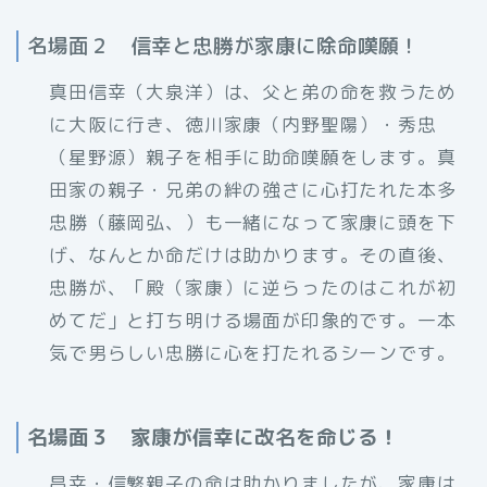
名場面２ 信幸と忠勝が家康に除命嘆願！
真田信幸（大泉洋）は、父と弟の命を救うため
に大阪に行き、徳川家康（内野聖陽）・秀忠
（星野源）親子を相手に助命嘆願をします。真
田家の親子・兄弟の絆の強さに心打たれた本多
忠勝（藤岡弘、）も一緒になって家康に頭を下
げ、なんとか命だけは助かります。その直後、
忠勝が、「殿（家康）に逆らったのはこれが初
めてだ」と打ち明ける場面が印象的です。一本
気で男らしい忠勝に心を打たれるシーンです。
名場面３ 家康が信幸に改名を命じる！
昌幸・信繁親子の命は助かりましたが、家康は