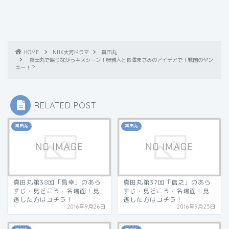
HOME
NHK大河ドラマ
真田丸
真田丸で喋りながらキスシーン！堺雅人と長澤まさみのアイデアで！戦国のヤン
キー！？
RELATED POST
真田丸
真田丸
真田丸第38回「昌幸」のあら
真田丸第37回「信之」のあら
すじ・見どころ・名場面！見
すじ・見どころ・名場面！見
逃した方はコチラ！
逃した方はコチラ！
2016年9月26日
2016年9月25日