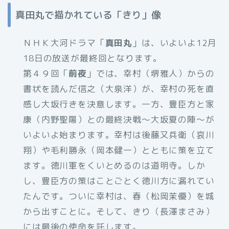
真田丸で描かれている「きり」像
ＮＨＫ大河ドラマ「
真田丸
」は、いよいよ12月
18日の放送が最終回となります。
第４９回「
前夜
」では、幸村（堺雅人）からの
書状を読んだ信之（大泉洋）が、幸村の死を直
感し大坂行きを決意します。一方、豊臣方と家
康（内野聖陽）との最終決戦～大坂夏の陣～が
いよいよ始まります。幸村は後藤又兵衛（哀川
翔）や毛利勝永（岡本健一）とともに策を立て
ます。徳川軍をくいとめるのは道明寺。しか
し、豊臣方の策はことごとく徳川方に漏れてい
たんです。ついに幸村は、春（松岡茉優）を城
から出すことに。そして、きり（長澤まさみ）
には最後の使命を託します。