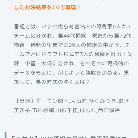
した対決結果をCGで再現！
番組では、いずれ劣らぬ著名人の好角家6人が3
チームに分かれ、第44代横綱・栃錦から第72代
横綱・稀勢の里までの29人の横綱の中から、チ
ームごとにドラフト形式で3人の横綱を選出！先
鋒・中堅・大将に分かれ、それぞれの現役時の
データをもとに、AIによって勝敗を決める。果
たして、夢の対決のゆくえは？
【出演】デーモン閣下,大山進,やくみつる,紺野
美沙子,市川紗椰,山根千佳,はなわ,西田淳裕