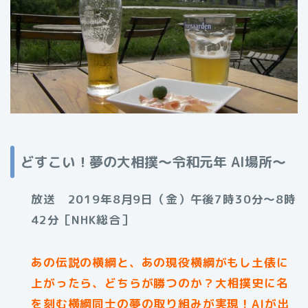
どすこい！夢の大相撲～令和元年 AI場所～
放送 2019年8月9日（金）午後7時30分〜8時
42分［NHK総合］
あの伝説の横綱と、あの現役横綱がもし土俵に
上がったら、どちらが勝つのか？大相撲史に名
を刻む横綱同士の夢の取り組みが実現！AIが出