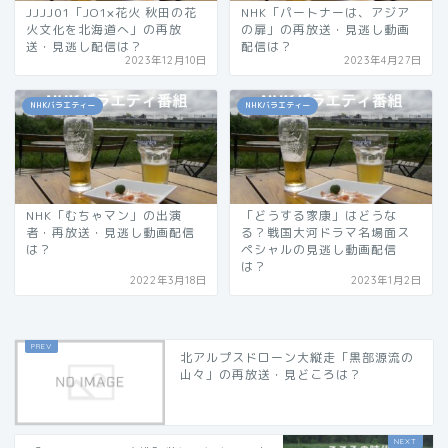
JJJJ01「JO1×花火 秋田の花
NHK「パートナーは、アジア
火文化を北海道へ」の再放
の扉」の再放送・見逃し動画
送・見逃し配信は？
配信は？
2023年12月10日
2023年4月27日
NHKバラエティー
NHKバラエティー
NHK「むちゃマン」の出演
「どうする家康」はどうな
者・再放送・見逃し動画配信
る？戦国大河ドラマ名場面ス
は？
ペシャルの見逃し動画配信
は？
2022年3月18日
2023年1月2日
北アルプスドローン大縦走「黒部源流の
山々」の再放送・見どころは？