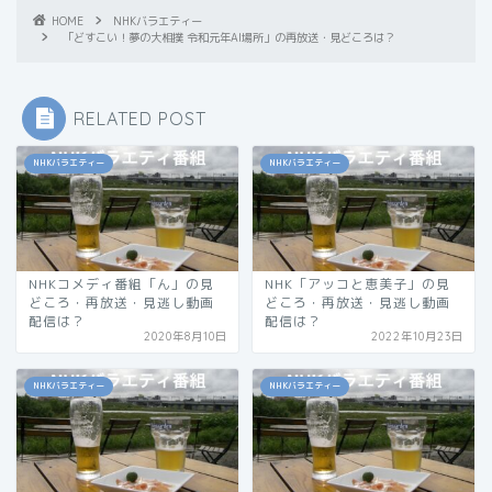
HOME
NHKバラエティー
「どすこい！夢の大相撲 令和元年AI場所」の再放送・見どころは？
RELATED POST
NHKバラエティー
NHKバラエティー
NHKコメディ番組「ん」の見
NHK「アッコと恵美子」の見
どころ・再放送・見逃し動画
どころ・再放送・見逃し動画
配信は？
配信は？
2020年8月10日
2022年10月23日
NHKバラエティー
NHKバラエティー