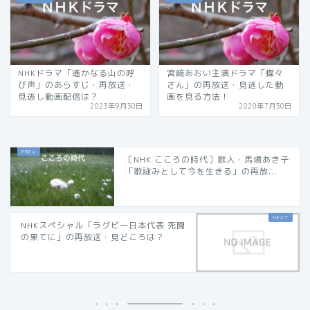
NHKドラマ「遙かなる山の呼
宮﨑あおい主演ドラマ「蝶々
び声」のあらすじ・再放送・
さん」の再放送・見逃した動
見逃し動画配信は？
画を見る方法！
2023年9月30日
2020年7月30日
［NHK こころの時代］歌人・馬場あき子
「歌詠みとして今を生きる」の再放...
NHKスペシャル「ラグビー日本代表 死闘
の果てに」の再放送・見どころは？