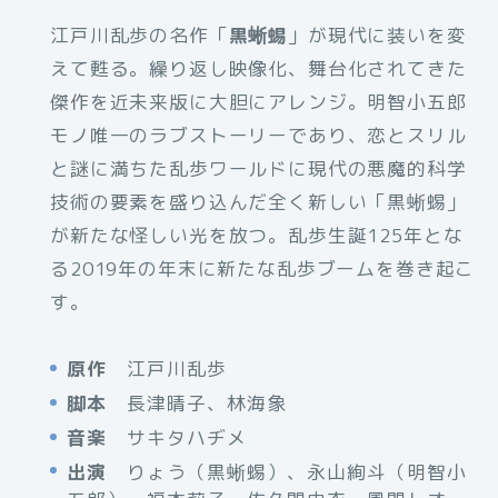
江戸川乱歩の名作「
黒蜥蜴
」が現代に装いを変
えて甦る。繰り返し映像化、舞台化されてきた
傑作を近未来版に大胆にアレンジ。明智小五郎
モノ唯一のラブストーリーであり、恋とスリル
と謎に満ちた乱歩ワールドに現代の悪魔的科学
技術の要素を盛り込んだ全く新しい「黒蜥蜴」
が新たな怪しい光を放つ。乱歩生誕125年とな
る2019年の年末に新たな乱歩ブームを巻き起こ
す。
原作
江戸川乱歩
脚本
長津晴子、林海象
音楽
サキタハヂメ
出演
りょう（黒蜥蜴）、永山絢斗（明智小