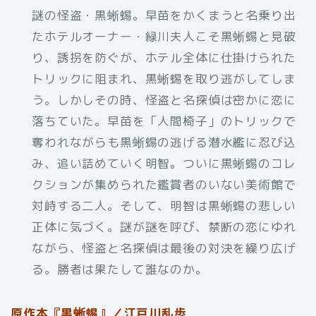
謎の怪盗・黒蜥蜴。早苗をかくまうと名乗り出
たホテルオーナー・緑川夫人こそ黒蜥蜴と見破
り、誘拐を防ぐが、ホテル全体に仕掛けられた
トリックに阻まれ、黒蜥蜴を取り逃がしてしま
う。しかしその時、怪盗と名探偵は密かに恋に
落ちていた。早苗を「人間椅子」のトリックで
奪われながらも黒蜥蜴の逃げる潜水艦に忍び込
み、追い詰めていく明智。ついに黒蜥蜴のコレ
クションが集められた鑑賞者のいない美術館で
対峙する二人。そして、明智は黒蜥蜴の悲しい
正体に気づく。謎が謎を呼び、禁断の恋にゆれ
ながら、怪盗と名探偵は最後の対決を繰り広げ
る。勝者は果たして誰なのか。
原作本『黒蜥蜴』／江戸川乱歩