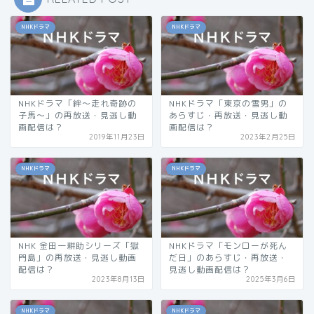
NHKドラマ
NHKドラマ
NHKドラマ「絆～走れ奇跡の
NHKドラマ「東京の雪男」の
子馬～」の再放送・見逃し動
あらすじ・再放送・見逃し動
画配信は？
画配信は？
2019年11月23日
2023年2月25日
NHKドラマ
NHKドラマ
NHK 金田一耕助シリーズ「獄
NHKドラマ「モンローが死ん
門島」の再放送・見逃し動画
だ日」のあらすじ・再放送・
配信は？
見逃し動画配信は？
2023年8月13日
2025年3月6日
NHKドラマ
NHKドラマ