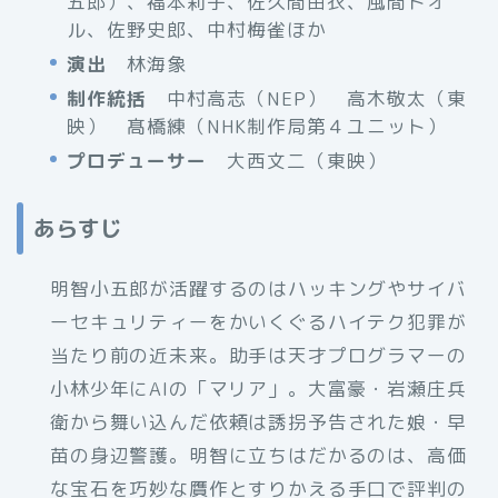
五郎）、福本莉子、佐久間由衣、風間トオ
ル、佐野史郎、中村梅雀ほか
演出
林海象
制作統括
中村高志（NEP） 高木敬太（東
映） 髙橋練（NHK制作局第４ユニット）
プロデューサー
大西文二（東映）
あらすじ
明智小五郎が活躍するのはハッキングやサイバ
ーセキュリティーをかいくぐるハイテク犯罪が
当たり前の近未来。助手は天才プログラマーの
小林少年にAIの「マリア」。大富豪・岩瀬庄兵
衛から舞い込んだ依頼は誘拐予告された娘・早
苗の身辺警護。明智に立ちはだかるのは、高価
な宝石を巧妙な贋作とすりかえる手口で評判の