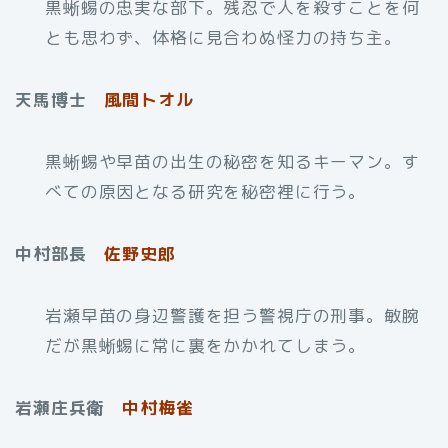
黒蜥蜴の忠実な部下。残忍で人を殺すことを何
とも思わず、体格に見合わぬ怪力の持ち主。
天馬博士
風間トオル
黒蜥蜴や早苗の出生の秘密を知るキーマン。す
べての原因となる研究を秘密裡に行う。
中村部長
佐野史郎
岩瀬早苗の身辺警護を担う警視庁の刑事。敏腕
だが黒蜥蜴に常に裏をかかれてしまう。
岩瀬庄兵衛
中村梅雀