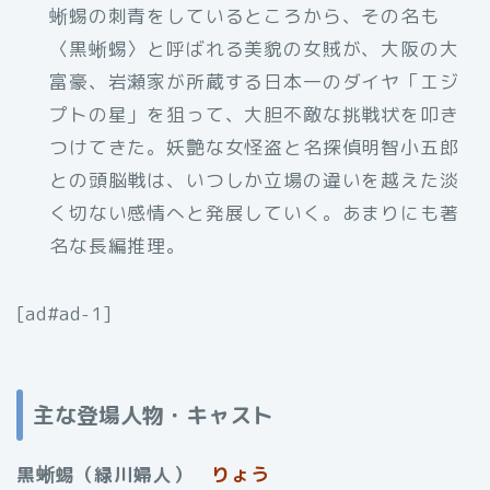
蜥蜴の刺青をしているところから、その名も
〈黒蜥蜴〉と呼ばれる美貌の女賊が、大阪の大
富豪、岩瀬家が所蔵する日本一のダイヤ「エジ
プトの星」を狙って、大胆不敵な挑戦状を叩き
つけてきた。妖艶な女怪盗と名探偵明智小五郎
との頭脳戦は、いつしか立場の違いを越えた淡
く切ない感情へと発展していく。あまりにも著
名な長編推理。
[ad#ad-1]
主な登場人物・キャスト
黒蜥蜴（緑川婦人）
りょう