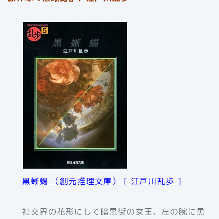
黒蜥蜴 （創元推理文庫） [ 江戸川乱歩 ]
社交界の花形にして暗黒街の女王、左の腕に黒