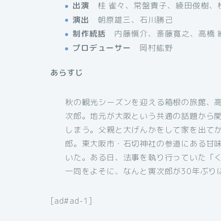
出演
桂 雀々、常盤貴子、綾田俊樹、
演出
朝原雄三、石川勝己
制作統括
内藤愼介、斎藤寛之、高橋 
プロデューサー
岡村紘野
あらすじ
秋の観光シーズンを迎える箱根の旅館、
次郎。地元が大阪という共通の話題から
しまう。父親と大げんかをして家を出てか
郎。東大阪市・石切神社の参道にある甘
いた。ある日、法事を執り行っていた「
一同をよそに、なんと寅次郎が30年ぶり
[ad#ad-1]