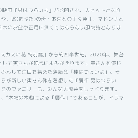
演の映画『男はつらいよ』が公開され、大ヒットとなり
や、瞼(まぶた)の母・お菊との丁々発止、マドンナと
日本のお盆や正月に無くてはならない風物詩となりま
ビスカスの花 特別篇』から約四半世紀。2020年、舞台
として寅さんが現代によみがえります。寅さんを演じ
にふんして注目を集めた落語会「桂はつらいよ」。そ
らが新しい寅さん像を着想した『贋作 男はつらい
とそのファミリーも、みんな大阪弁をしゃべります。
、“本物の本物による「贋作」”であることが、ドラマ
）