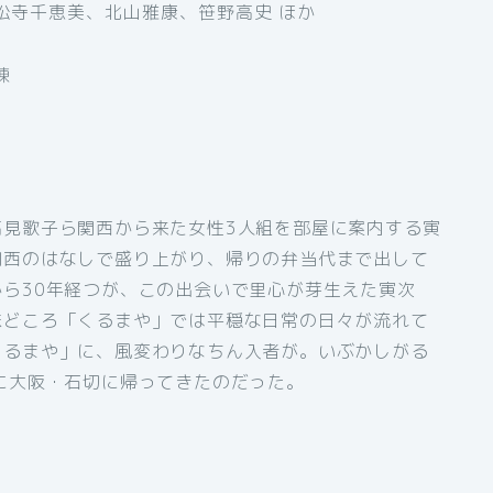
松寺千恵美、北山雅康、笹野高史 ほか
練
高見歌子ら関西から来た女性3人組を部屋に案内する寅
関西のはなしで盛り上がり、帰りの弁当代まで出して
ら30年経つが、この出会いで里心が芽生えた寅次
味どころ「くるまや」では平穏な日常の日々が流れて
くるまや」に、風変わりなちん入者が。いぶかしがる
に大阪・石切に帰ってきたのだった。