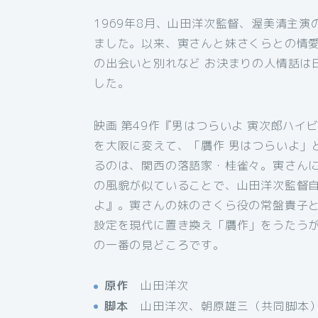
1969年8月、山田洋次監督、渥美清主
ました。以来、寅さんと妹さくらとの情愛
の出会いと別れなど お決まりの人情話は
した。
映画 第49作『男はつらいよ 寅次郎ハイ
を大阪に変えて、「贋作 男はつらいよ」
るのは、関西の落語家・桂雀々。寅さん
の風貌が似ていることで、山田洋次監督自
よ』。寅さんの妹のさくら役の常盤貴子
設定を現代に置き換え「贋作」をうたうが
の一番の見どころです。
原作
山田洋次
脚本
山田洋次、朝原雄三（共同脚本