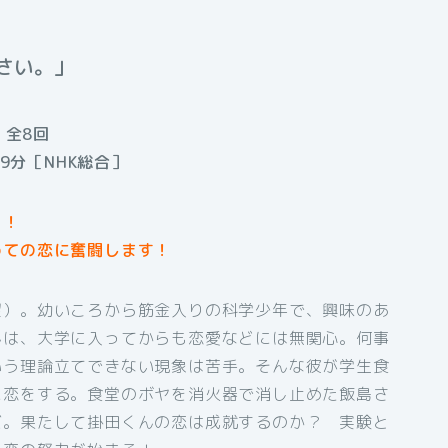
さい。」
・全8回
9分［NHK総合］
ィ！
めての恋に奮闘します！
望）。幼いころから筋金入りの科学少年で、興味のあ
んは、大学に入ってからも恋愛などには無関心。何事
いう理論立てできない現象は苦手。そんな彼が学生食
に恋をする。食堂のボヤを消火器で消し止めた飯島さ
だ。果たして掛田くんの恋は成就するのか？ 実験と