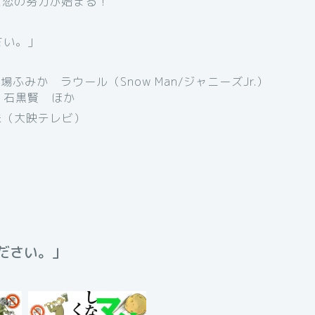
た恋の努力が始まる！
さい。」
ふみか ラウール（Snow Man/ジャニーズJr.）
 石黒賢 ほか
未（大映テレビ）
ださい。」