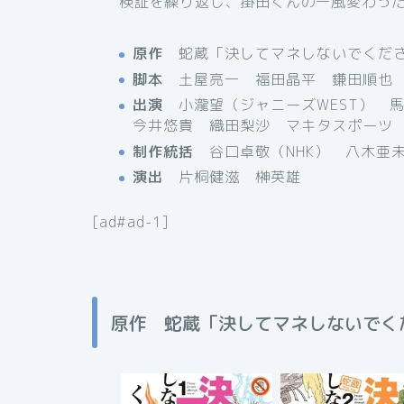
検証を繰り返し、掛田くんの一風変わっ
原作
蛇蔵「決してマネしないでくだ
脚本
土屋亮一 福田晶平 鎌田順也
出演
小瀧望（ジャニーズWEST） 馬場
今井悠貴 織田梨沙 マキタスポーツ
制作統括
谷口卓敬（NHK） 八木亜
演出
片桐健滋 榊英雄
[ad#ad-1]
原作 蛇蔵「決してマネしないでく