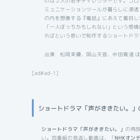
のは２人の若手ディレクターです。コロ
ミュニケーションツールが暮らしに浸透
の内を想像する『電話』にあえて着目し
「一人ぼっちかもしれない」という感情
ればという思いで制作するショートドラ
出演 松岡茉優、岡山天音、中田青渚 
[ad#ad-1]
ショートドラマ「声がききたい。」
ショートドラマ「声がききたい。」
の再
い。同番組の見逃し動画は、「
NHKオン