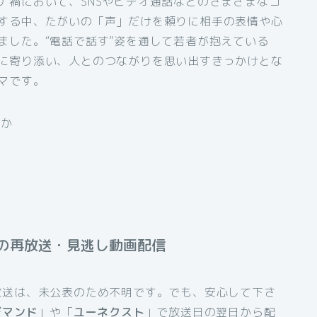
ナ禍において、SNSやビデオ通話などのさまざまなコ
する中、たがいの「声」だけを頼りに相手の表情や心
ました。“電話で話す”姿を通して若者が抱えている
に寄り添い、人とのつながりを思い出すきっかけとな
マです。
ほか
の再放送・見逃し動画配信
放送は、未公表のため不明です。でも、安心して下さ
デマンド
」や「
ユーネクスト
」で放送日の翌日から配