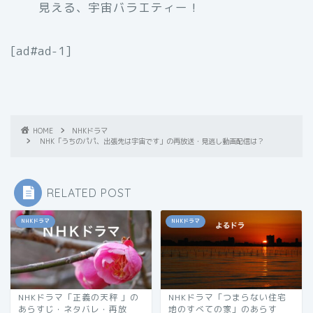
見える、宇宙バラエティー！
[ad#ad-1]
HOME
NHKドラマ
NHK「うちのパパ、出張先は宇宙です」の再放送・見逃し動画配信は？
RELATED POST
NHKドラマ
NHKドラマ
NHKドラマ「正義の天秤 」の
NHKドラマ「つまらない住宅
あらすじ・ネタバレ・再放
地のすべての家」のあらす