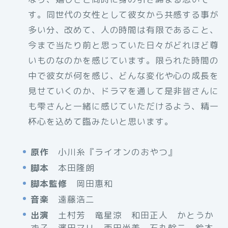
す。同世代の女性として彼女から共感する事が
多い分、改めて、人の時間は有限であること、
今まで当たり前と思っていた日々がどれほど尊
いものなのかを感じています。限られた時間の
中で彼女が何を感じ、どんな変化や心の成長を
見せていくのか、ドラマを通して是非皆さんに
も雫さんと一緒に感じていただけるよう、精一
杯心を込めて臨みたいと思います。
原作
小川糸『ライオンのおやつ』
脚本
本田隆朗
脚本監修
岡田惠和
音楽
遠藤浩二
出演
土村芳 竜星涼 和田正人 かとうか
ず子 濱田マリ 西田尚美 石丸幹二 鈴木