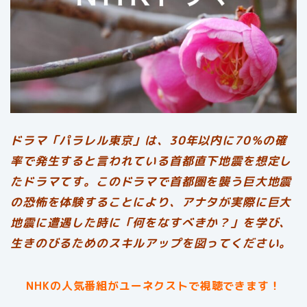
ドラマ「パラレル東京」は、30年以内に70％の確
率で発生すると言われている首都直下地震を想定し
たドラマてす。このドラマで首都圏を襲う巨大地震
の恐怖を体験することにより、アナタが実際に巨大
地震に遭遇した時に「何をなすべきか？」を学び、
生きのびるためのスキルアップを図ってください。
NHKの人気番組がユーネクストで視聴できます！