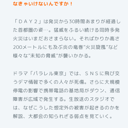
なきゃいけないんですか！
「ＤＡＹ２」は発災から30時間あまりが経過し
た首都圏の姿…。猛威をふるい続ける同時多発
火災はいまだおさまらない。そればかりか高さ
200メートルにも及ぶ炎の竜巻“火災旋風”など
様々な“未知の脅威”が襲いかかる。
ドラマ「パラレル東京」では、ＳＮＳに飛び交
うデマ情報で多くの人々が死傷。さらに大規模
停電の影響で携帯電話の基地局がダウン、通信
障害が広域で発生する。生放送のスタジオで
は、なぜこうした想定外の被害が起きるのかを
解説、大都会の知られざる弱点を見ていく。