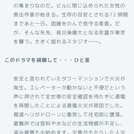
の集まりなのだ。ビルに閉じ込められた女性の
救出作業が始まる。生存の目安とされる72 時間
まであと一日。固唾をのんで見守る美香。だ
が、そんな矢先、発災後最大となる余震が東京
を襲う。大きく揺れるスタジオ――。
このドラマを視聴して・・・ひと言
安全と言われていたタワーマンションで火災が
発生。エレベーターが動かないと不便だという
声に押されて全世帯の安全確認を待たずに通電
を再開したことによる通電火災が原因でした。
報道ヘリがドローンに衝突して住宅街に墜落。
避難所では食料や水などの生活物資が不足し、
盗み被害も出始めます。災害がもたらした人災