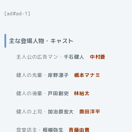
[ad#ad-1]
主な登場人物・キャスト
主人公の広告マン・
千石健人
中村蒼
健人の先輩・
岸野凛子
橋本マナミ
健人の後輩・
戸田創史
林裕太
健人の上司・
加治原宏大
奥田洋平
食堂店主・
相模弥生
斉藤由貴