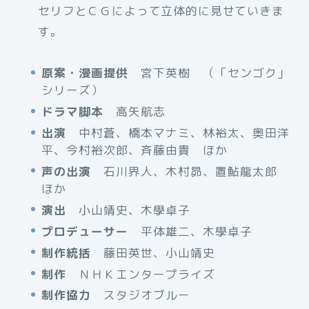
セリフとＣＧによって立体的に見せていきま
す。
原案・漫画提供
宮下英樹 （「センゴク」
シリーズ）
ドラマ脚本
高矢航志
出演
中村蒼、橋本マナミ、林裕太、奥田洋
平、今村裕次郎、斉藤由貴 ほか
声の出演
石川界人、木村昴、置鮎龍太郎
ほか
演出
小山靖史、木學卓子
プロデューサー
平体雄二、木學卓子
制作統括
藤田英世、小山靖史
制作
ＮＨＫエンタープライズ
制作協力
スタジオブルー