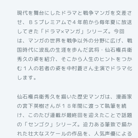
現代を舞台にしたドラマと戦争マンガを交差さ
せ、ＢＳプレミアムで４年前から毎年夏に放送
してきた「ドラマ×マンガ」シリーズ。今回
は、マンガの世界を戦争以外の分野に広げ、戦
国時代に波乱の生涯を歩んだ武将・仙石権兵衛
秀久の姿を紹介、そこから人生のヒントをつか
む１人の若者の姿を中村蒼さん主演でドラマ化
します。
仙石権兵衛秀久を描いた歴史マンガは、漫画家
の宮下英樹さんが１８年間に渡って執筆を続
け、このたび連載が最終回を迎えたことで話題
の「センゴク」シリーズ。迫力ある筆致で描か
れた壮大なスケールの作品を、人気声優による