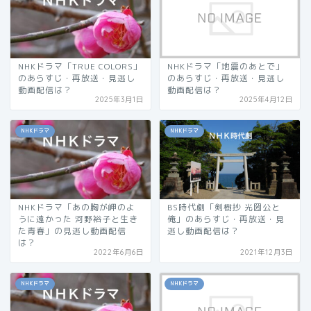
NHKドラマ「TRUE COLORS」
NHKドラマ「地震のあとで」
のあらすじ・再放送・見逃し
のあらすじ・再放送・見逃し
動画配信は？
動画配信は？
2025年3月1日
2025年4月12日
NHKドラマ
NHKドラマ
NHKドラマ「あの胸が岬のよ
BS時代劇「剣樹抄 光圀公と
うに遠かった 河野裕子と生き
俺」のあらすじ・再放送・見
た青春」の見逃し動画配信
逃し動画配信は？
は？
2022年6月6日
2021年12月3日
NHKドラマ
NHKドラマ